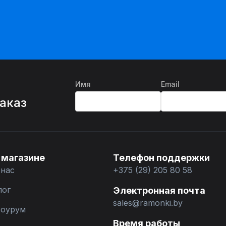
Имя
Email
%
заказ
 магазине
Телефон поддержки
 нас
+375 (29) 205 80 58
лог
Электронная почта
sales@ramonki.by
оурум
Время работы