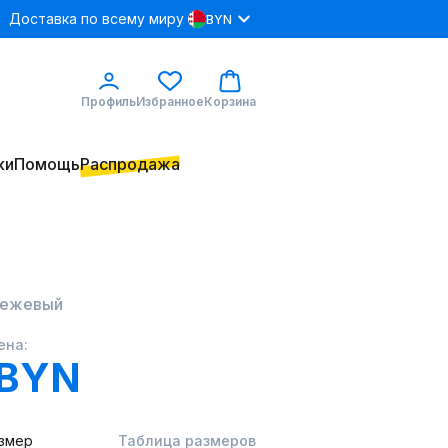
Доставка по всему миру
BYN
Профиль
Избранное
Корзина
ки
Помощь
Распродажа
 бежевый
ена:
 BYN
змер
Таблица размеров