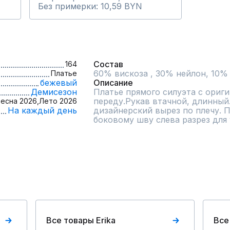
Без примерки: 10,59 BYN
Состав
164
Платье
бежевый
Описание
Демисезон
Платье прямого силуэта с ориг
переду.Рукав втачной, длинный
есна 2026,
Лето 2026
На каждый день
дизайнерский вырез по плечу. По
боковому шву слева разрез для
Все товары Erika
Все