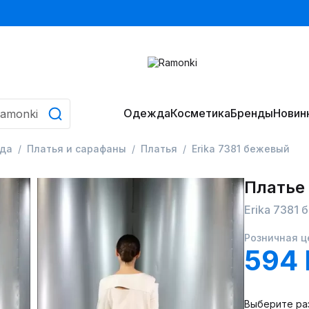
Одежда
Косметика
Бренды
Новин
да
Платья и сарафаны
Платья
Erika 7381 бежевый
Платье
Erika 7381
Розничная ц
594
Выберите ра