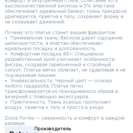
комфорт и безупречный стиль. Сочетание 95% 
высококачественной вискозы и 5% эластана 
обеспечивает идеальный баланс: ткань прекрасно 
драпируется, приятна к телу, сохраняет форму и 
не сковывает движений.

Почему это платье станет вашим фаворитом:

•  Премиальная ткань: Вискоза дарит ощущение 
шелковистости, а эластан обеспечивает 
идеальную посадку и долговечность.

•  Комфортная посадка 48+: Специально 
разработанный крой учитывает особенности 
фигуры, создавая гармоничный и стройный 
силуэт. Платье мягко облегает, не сдавливая и не 
подчеркивая лишнее.

•  Универсальность: Черный цвет — основа 
любого гардероба. Платье легко 
трансформируется из повседневного образа в 
вечерний с помощью аксессуаров.

•  Практичность: Ткань хорошо пропускает 
воздух, приятна к телу и проста в уходе.

Dolce Forma — уверенность и комфорт в каждом 
размере.
Производитель