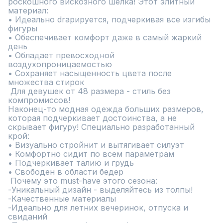
роскошного вискозного шелка! Этот элитный 
материал:

• Идеально drapируется, подчеркивая все изгибы 
фигуры

• Обеспечивает комфорт даже в самый жаркий 
день

• Обладает превосходной 
воздухопроницаемостью

• Сохраняет насыщенность цвета после 
множества стирок

 Для девушек от 48 размера - стиль без 
компромиссов!

Наконец-то модная одежда больших размеров, 
которая подчеркивает достоинства, а не 
скрывает фигуру! Специально разработанный 
крой:

• Визуально стройнит и вытягивает силуэт

• Комфортно сидит по всем параметрам

• Подчеркивает талию и грудь

• Свободен в области бедер

 Почему это must-have этого сезона:

-Уникальный дизайн - выделяйтесь из толпы!

-Качественные материалы

-Идеально для летних вечеринок, отпуска и 
свиданий
