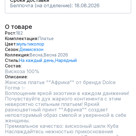
Сроки доставки
Белпочта (на отделение): 18.08.2026
О товаре
Рост
182
Комплектация
Платье
Цвет
мультиколор
Сезон
Демисезон
Коллекция
Весна,
Весна 2026
Стиль
На каждый день,
Нарядный
Состав
Описание
Женское платье ""Африка"" от бренда Dolce 
Forma ✨

Воплощение яркой экзотики в каждом движении!

Почувствуйте дух жаркого континента с этим 
невероятно стильным платьем! Яркий 
разноцветный принт ""Африка"" создает 
неповторимый образ смелой и уверенной в себе 
женщины.

Премиальное качество: вискозный шелк Куба

Наслаждайтесь нежностью прикосновения 