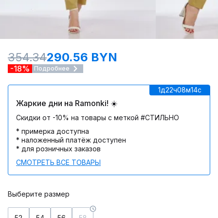
354.34
290.56 BYN
-18%
Подробнее
1д
22ч
08м
14c
Жаркие дни на Ramonki! ☀️
Скидки от -10% на товары с меткой #СТИЛЬНО
* примерка доступна
* наложенный платёж доступен
* для розничных заказов
СМОТРЕТЬ ВСЕ ТОВАРЫ
Выберите размер
52
54
56
58