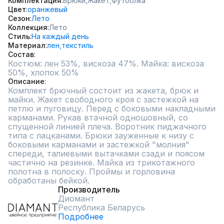
Комплектация
Брюки,
Жакет,
Футболка
Цвет
оранжевый
Сезон
Лето
Коллекция
Лето
Стиль
На каждый день
Материал
лен,
текстиль
Состав
Костюм: лен 53%, вискоза 47%. Майка: вискоза 
50%, хлопок 50%
Описание
Комплект брючный состоит из жакета, брюк и 
майки. Жакет свободного кроя с застежкой на 
петлю и пуговицу. Перед с боковыми накладными 
карманами. Рукав втачной одношовный, со 
спущенной линией плеча. Воротник пиджачного 
типа с лацканами. Брюки зауженные к низу с 
боковыми карманами и застежкой "молния" 
спереди, талиевыми вытачками сзади и поясом 
частично на резинке. Майка из трикотажного 
полотна в полоску. Проймы и горловина 
обработаны бейкой.
Производитель
Диомант
Республика Беларусь
Подробнее