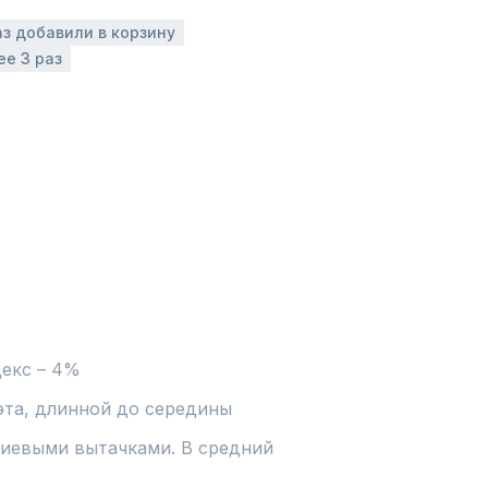
аз добавили в корзину
ее 3 раз
декс – 4%
та, длинной до середины 
иевыми вытачками. В средний 