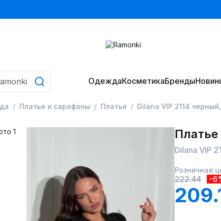
Одежда
Косметика
Бренды
Новин
да
Платья и сарафаны
Платья
Dilana VIP 2114 черный
Платье
Dilana VIP 
Розничная ц
222.44
-6
209.