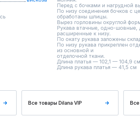
Перед с бочками и нагрудной вы
По низу соединения бочков с ц
сь
обработаны шлицы.

Вырез горловины округлой форм
Рукава втачные, одно-шовные, д
расширенные к низу.

По окату рукава заложены склад
По низу рукава прикреплен отд
из основной и

отделочной ткани.

Длина платья — 102,1 — 104,9 см
Длина рукава платья — 41,5 см
Все товары Dilana VIP
Все