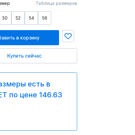
змер
Таблица размеров
50
52
54
56
авить в корзину
Купить сейчас
азмеры есть в
T по цене 146.63