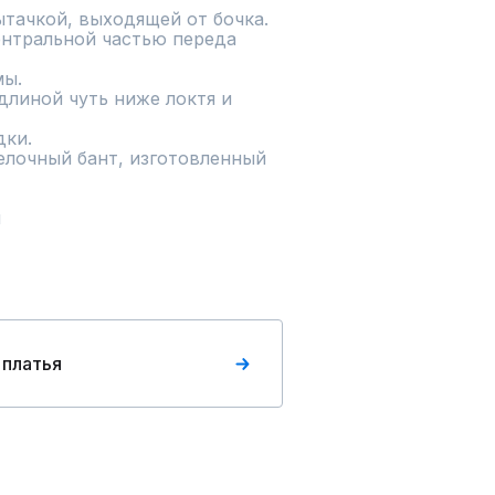
тачкой, выходящей от бочка.

ентральной частью переда 
ы.

линой чуть ниже локтя и 
ки.

елочный бант, изготовленный 


 платья