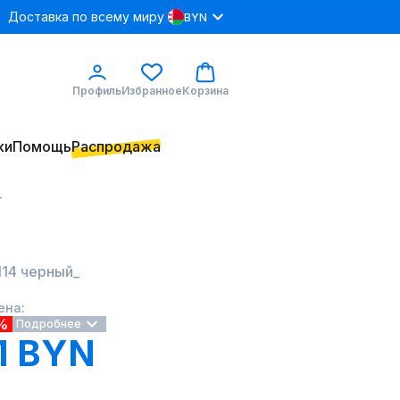
Доставка по всему миру
BYN
Профиль
Избранное
Корзина
ки
Помощь
Распродажа
_
2114 черный_
ена:
%
Подробнее
1 BYN