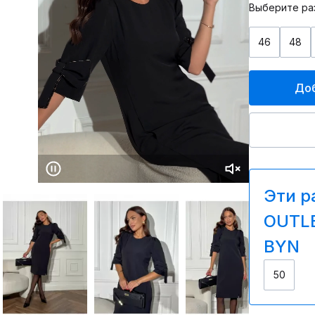
Выберите ра
46
48
Доб
Эти р
OUTLE
BYN
50