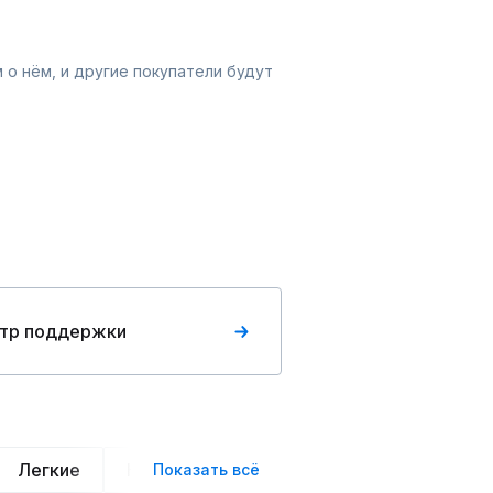
 о нём, и другие покупатели будут
тр поддержки
Легкие
Нарядные
Деловой стиль
Вече
Показать всё