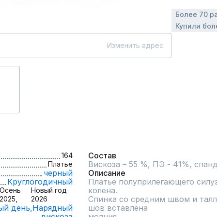
Более 70 р
Купили бол
Изменить адрес
Состав
164
Вискоза – 55 %, ПЭ - 41%, спан
Платье
черный
Описание
Круглогодичный
Платье полуприлегающего силуэ
колена.

Осень
Новый год
Спинка со средним швом и талл
2025,
2026
ый день,
Нарядный
шов вставлена

вискоза
молния.
