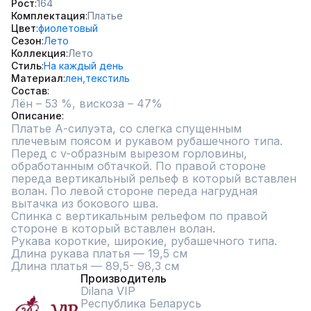
Рост
164
Комплектация
Платье
Цвет
фиолетовый
Сезон
Лето
Коллекция
Лето
Стиль
На каждый день
Материал
лен,
текстиль
Состав
Лён – 53 %, вискоза – 47%
Описание
Платье А-силуэта, со слегка спущенным 
плечевым поясом и рукавом рубашечного типа. 
Перед с v-образным вырезом горловины, 
обработанным обтачкой. По правой стороне 
переда вертикальный рельеф в который вставлен 
волан. По левой стороне переда нагрудная 
вытачка из бокового шва.

Спинка с вертикальным рельефом по правой 
стороне в который вставлен волан.

Рукава короткие, широкие, рубашечного типа.

Длина рукава платья — 19,5 см

Длина платья — 89,5- 98,3 см
Производитель
Dilana VIP
Республика Беларусь