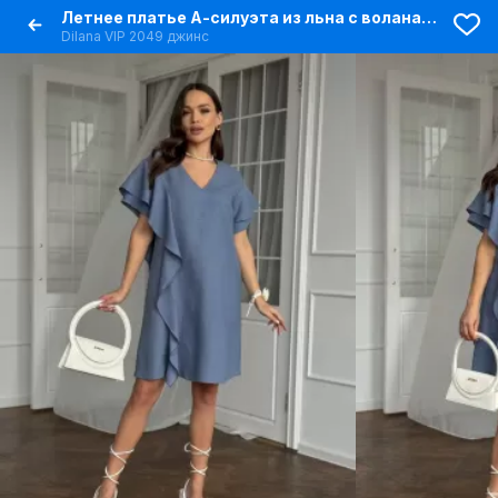
Летнее платье А-силуэта из льна с воланами и V-образным вырезом
Dilana VIP 2049 джинс