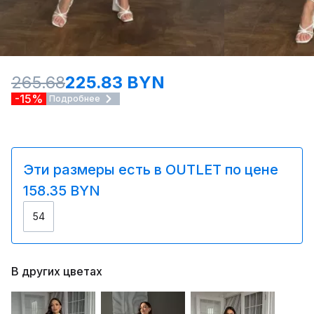
265.68
225.83 BYN
-15%
Подробнее
Эти размеры есть в OUTLET по цене
158.35 BYN
54
В других цветах