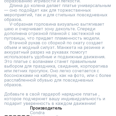
образованию игривости и легкости.

    Длина до колена делает платье универсальным 
— оно подойдет как для торжественных 
мероприятий, так и для стильных повседневных 
образов.

    V-образная горловина визуально вытягивает 
шею и очерчивает зону декольте. Спереди 
дополнена отрезной планкой с застежкой на 
пуговицы, что придает пламенность модели.

    Втачной рукав со сборкой по окату создает 
объем и модный силуэт. Манжета на резинке и 
аккуратный разрез на рукавах помогут 
использовать удобные и подвижные движения.

Это платье с воланами станет правильным 
выбором для праздника, свидания, корпоратива 
или летних прогулок. Оно легко сочетается с 
босоножками на каблуке, как на фото, или с более 
расслабленной обувью для повседневных 
образов.

Добавьте в свой гардероб нарядное платье , 
которое подчеркнет вашу индивидуальность и 
подарит уверенность в каждом движении!
Производитель
Condra