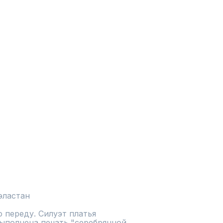
эластан
 переду. Силуэт платья 
ыполнена печать "серебрянной 