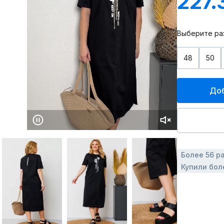
227.
Выберите ра
48
50
Доб
Более 56 р
Купили бол