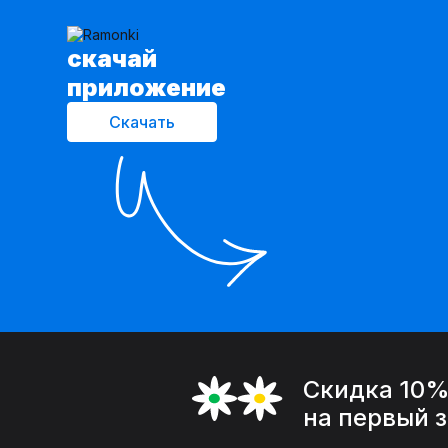
cкачай
приложение
Скачать
Скидка 10
на первый 