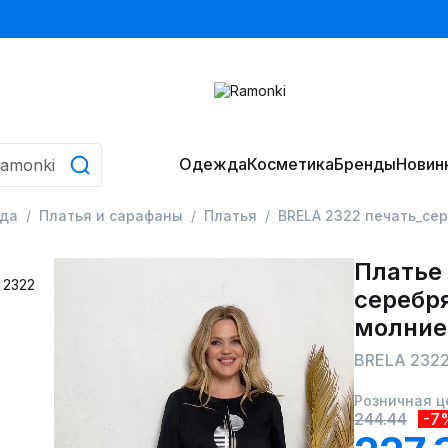
Одежда
Косметика
Бренды
Новин
да
Платья и сарафаны
Платья
BRELA 2322 печать_се
Платье 
серебр
молние
BRELA 2322
Розничная ц
244.44
-7