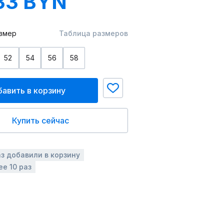
33 BYN
змер
Таблица размеров
52
54
56
58
авить в корзину
Купить сейчас
аз добавили в корзину
ее 10 раз