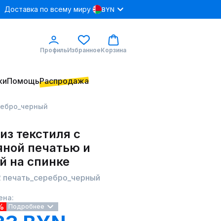
Доставка по всему миру
BYN
Профиль
Избранное
Корзина
ки
Помощь
Распродажа
ребро_черный
из текстиля с
яной печатью и
й на спинке
 печать_серебро_черный
ена:
%
Подробнее