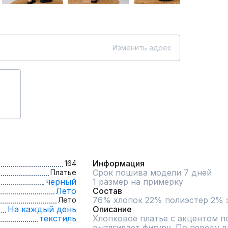
Изменить адрес
Информация
164
Срок пошива модели 7 дней
Платье
черный
1 размер на примерку
Лето
Состав
76% хлопок 22% полиэстер 2% 
Лето
На каждый день
Описание
текстиль
Хлопковое платье с акцентом по
вытягивает фигуру. По переду в