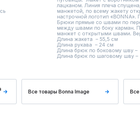
лацканом. Линия плеча спущена,
сь
манжетой, по всему жакету отк
настрочной логотип «BONNA». По
Брюки прямые со швами по пере
между швами по боку карман. П
манжет с открытыми швами. Вер
Длина жакета  – 55,5 см

Длина рукава  – 24 см

Длина брюк по боковому шву –  
Длина брюк по шаговому шву – 
a
Все товары Bonna Image
Все