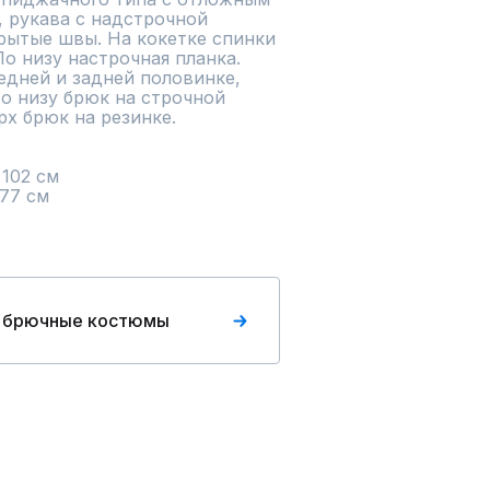
 рукава с надстрочной 
рытые швы. На кокетке спинки 
 низу настрочная планка.

дней и задней половинке, 
о низу брюк на строчной 
х брюк на резинке.

102 см

77 см
 брючные костюмы