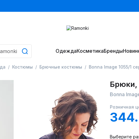
Одежда
Косметика
Бренды
Новин
да
Костюмы
Брючные костюмы
Bonna Image 1055/1 с
Брюки,
Bonna Imag
Розничная ц
344
Выберите ра