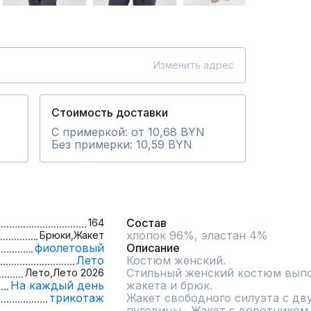
Изменить адрес
Стоимость доставки
С примеркой: от 10,68 BYN
Без примерки: 10,59 BYN
Состав
164
хлопок 96%, эластан 4%
Брюки,
Жакет
фиолетовый
Описание
Лето
Костюм женский.

Стильный женский костюм выпол
Лето,
Лето 2026
На каждый день
жакета и брюк. 

трикотаж
Жакет свободного силуэта с дву
пуговицы.  Жакет с воротником