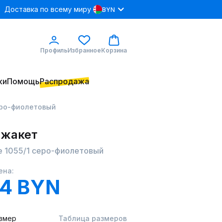
Доставка по всему миру
BYN
Профиль
Избранное
Корзина
ки
Помощь
Распродажа
еро-фиолетовый
 жакет
e 1055/1 серо-фиолетовый
ена:
.4 BYN
змер
Таблица размеров