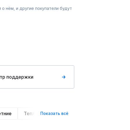
 о нём, и другие покупатели будут
тр поддержки
етние
Теплые
Легкие
Деловой стиль
Показать всё