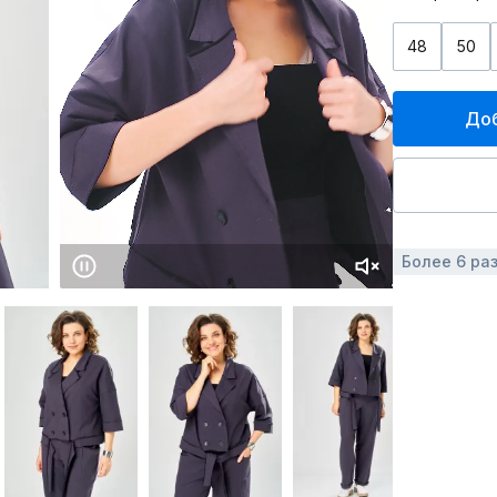
48
50
Доб
Более 6 ра