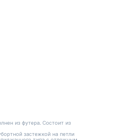
нен из футера. Состоит из 
бортной застежкой на петли 
 пиджачного типа с отложным 