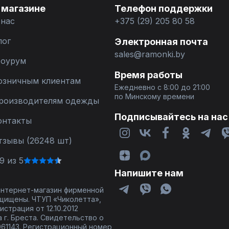
 магазине
Телефон поддержки
 нас
+375 (29) 205 80 58
лог
Электронная почта
sales@ramonki.by
оурум
Время работы
озничным клиентам
Ежедневно с 8:00 до 21:00
по Минскому времени
роизводителям одежды
Подписывайтесь на нас
онтакты
тзывы (26248 шт)
9 из 5
Напишите нам
 интернет-магазин фирменной
щищены. ЧТУП «Чиколетта»,
страция от 12.10.2012
 г. Бреста. Свидетельство о
61143. Регистрационный номер