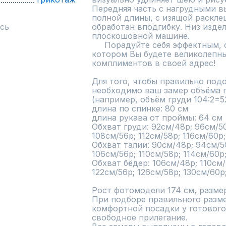
Передняя часть с нагрудными вы
полной длины, с изящой раскле
сь
обработан вподгибку. Низ издел
плоскошовной машине.

     Порадуйте себя эффектным, современным платьем, в 
котором Вы будете великолепны
комплиментов в своей адрес!

Для того, чтобы правильно подо
необходимо ваш замер объёма гр
(например, объём груди 104:2=52
длина по спинке: 80 см

длина рукава от проймы: 64 см

Обхват груди: 92см/48р; 96см/50
108см/56р; 112см/58р; 116см/60р;
Обхват талии: 90см/48р; 94см/50
106см/56р; 110см/58р; 114см/60р;
Обхват бёдер: 106см/48р; 110см/5
122см/56р; 126см/58р; 130см/60р;
Рост фотомодели 174 см, размер
При подборе правильного размер
комфортной посадки у готового 
свободное прилегание.
