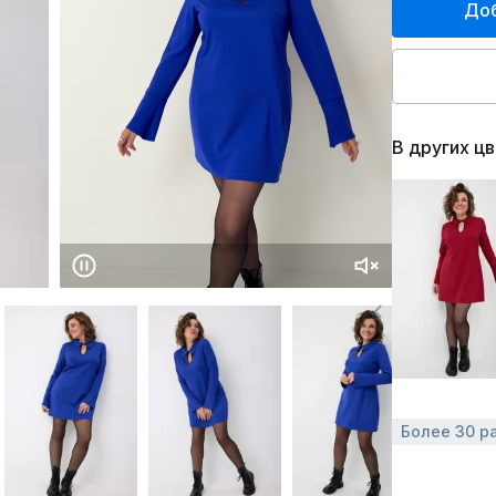
Доб
В других ц
Более 30 р