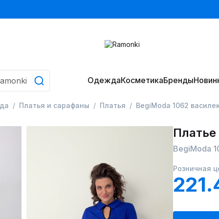
Одежда
Косметика
Бренды
Новин
да
Платья и сарафаны
Платья
BegiModa 1062 василе
Платье
BegiModa 1
Розничная ц
221.