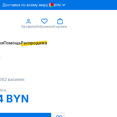
Доставка по всему миру
BYN
Профиль
Избранное
Корзина
ки
Помощь
Распродажа
к
062 василек
ена:
4 BYN