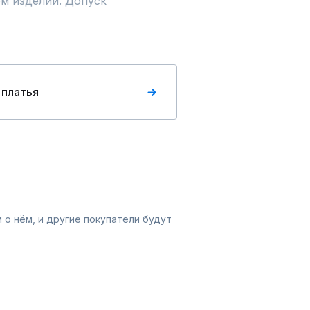
м изделии. Допуск 
 платья
 о нём, и другие покупатели будут