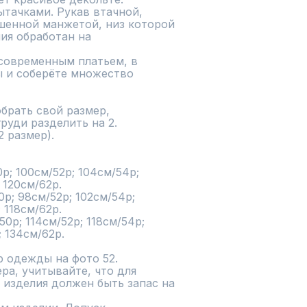
тачками. Рукав втачной, 
шенной манжетой, низ которой 
ия обработан на 
 и соберёте множество 
брать свой размер, 
уди разделить на 2. 
 размер). 

р; 100см/52р; 104см/54р; 
 120см/62р.

р; 98см/52р; 102см/54р; 
 118см/62р.

0р; 114см/52р; 118см/54р; 
 134см/62р.

 одежды на фото 52.

а, учитывайте, что для 
изделия должен быть запас на 