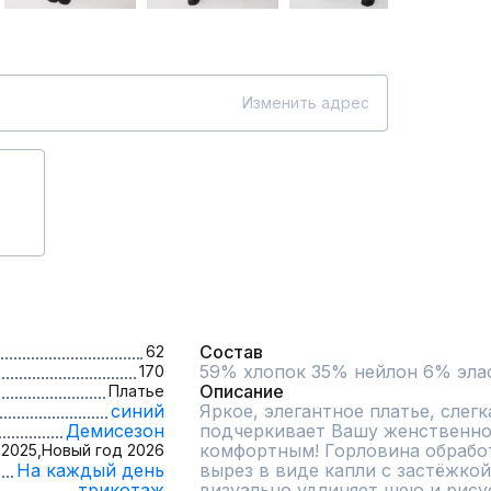
Изменить адрес
Состав
62
59% хлопок 35% нейлон 6% эла
170
Описание
Платье
синий
Яркое, элегантное платье, слегк
Демисезон
подчеркивает Вашу женственнос
комфортным! Горловина обработ
2025,
Новый год 2026
На каждый день
вырез в виде капли с застёжкой
трикотаж
визуально удлиняет шею и рисуе