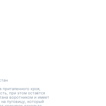
стан
а приталенного кроя, 
ть, при этом остаётся 
ана воротником и имеет 
 на пуговицу, который 
т красивое декольте. 