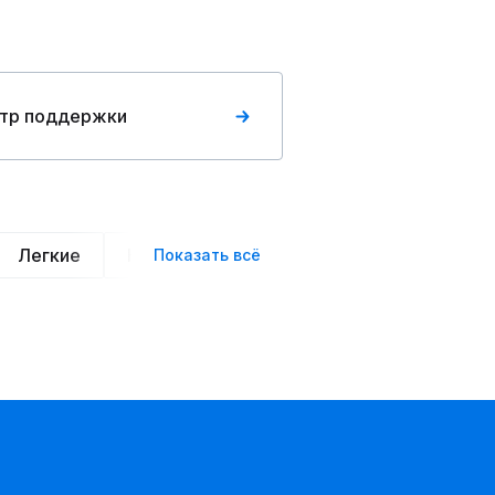
тр поддержки
Легкие
Нарядные
Деловой стиль
Вече
Показать всё