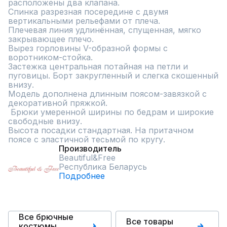
расположены два клапана. 

Спинка разрезная посередине с двумя 
вертикальными рельефами от плеча.

Плечевая линия удлинённая, спущенная, мягко 
закрывающее плечо.

Вырез горловины V-образной формы с 
воротником-стойка. 

Застежка центральная потайная на петли и 
пуговицы. Борт закругленный и слегка скошенный 
внизу.

Модель дополнена длинным поясом-завязкой с 
декоративной пряжкой.

 Брюки умеренной ширины по бедрам и широкие 
свободные внизу. 

Высота посадки стандартная. На притачном 
поясе с эластичной тесьмой по кругу.
Производитель
Beautiful&Free
Республика Беларусь
Подробнее
Все брючные
Все товары
костюмы