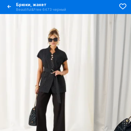
Брюки, жакет
Beautiful&Free 6473 черный