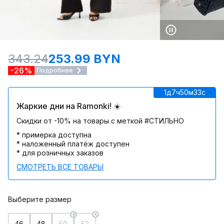
343.24
253.99 BYN
-26%
Подробнее
1д
7ч
50м
33c
Жаркие дни на Ramonki! ☀️
Скидки от -10% на товары с меткой #СТИЛЬНО
* примерка доступна
* наложенный платёж доступен
* для розничных заказов
СМОТРЕТЬ ВСЕ ТОВАРЫ
Выберите размер
46
48
50
52