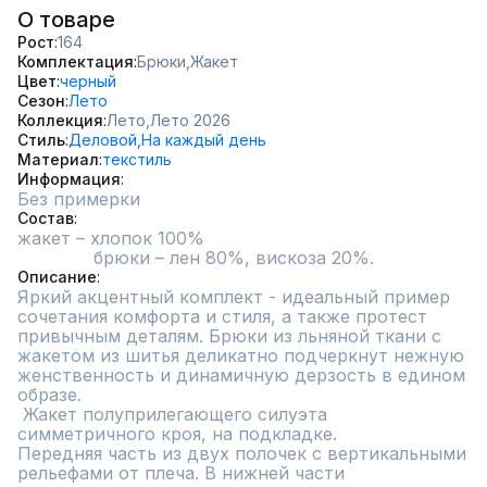
О товаре
Рост
164
Комплектация
Брюки,
Жакет
Цвет
черный
Сезон
Лето
Коллекция
Лето,
Лето 2026
Стиль
Деловой,
На каждый день
Материал
текстиль
Информация
Без примерки
Состав
жакет – хлопок 100%

Описание
Яркий акцентный комплект - идеальный пример 
сочетания комфорта и стиля, а также протест 
привычным деталям. Брюки из льняной ткани с 
жакетом из шитья деликатно подчеркнут нежную 
женственность и динамичную дерзость в едином 
образе.

 Жакет полуприлегающего силуэта 
симметричного кроя, на подкладке. 

Передняя часть из двух полочек с вертикальными 
рельефами от плеча. В нижней части 