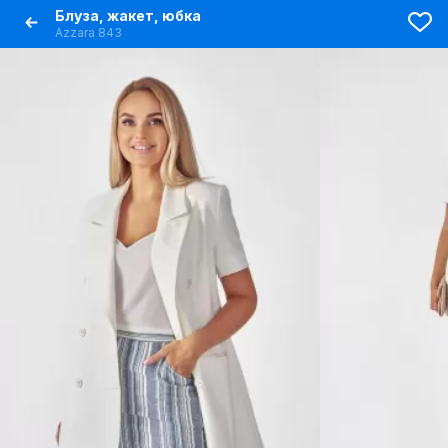
Блуза, жакет, юбка
Azzara 843