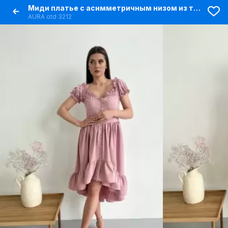
Миди платье с асимметричным низом из текстиля
AURA otd 3212