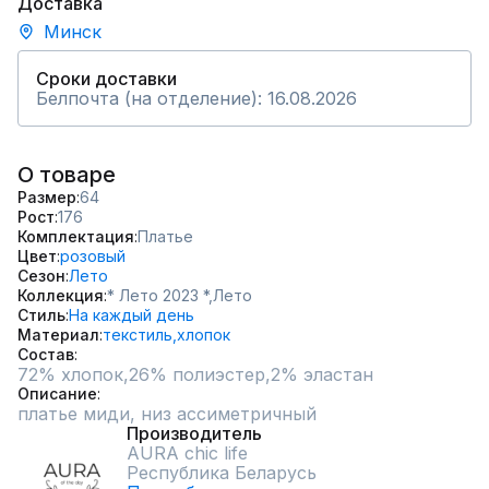
Доставка
Минск
Сроки доставки
Белпочта (на отделение): 16.08.2026
О товаре
Размер
64
Рост
176
Комплектация
Платье
Цвет
розовый
Сезон
Лето
Коллекция
* Лето 2023 *,
Лето
Стиль
На каждый день
Материал
текстиль,
хлопок
Состав
72% хлопок,26% полиэстер,2% эластан
Описание
платье миди, низ ассиметричный
Производитель
AURA chic life
Республика Беларусь