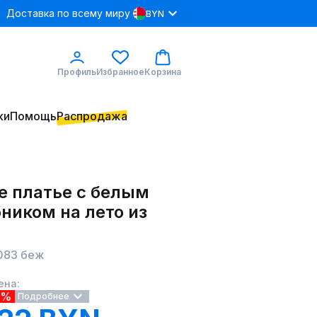
Доставка по всему миру
BYN
Профиль
Избранное
Корзина
ки
Помощь
Распродажа
ж
е платье с белым
ником на лето из
083 беж
ена:
2%
Подробнее