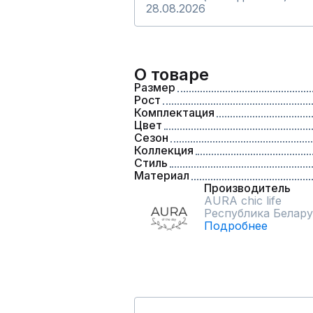
28.08.2026
О товаре
Размер
Рост
Комплектация
Цвет
Сезон
Коллекция
Стиль
Материал
Производитель
AURA chic life
Республика Белару
Подробнее