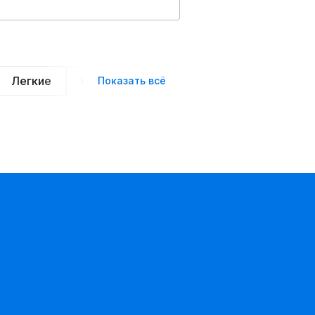
Легкие
Нарядные
Деловой стиль
Вече
Показать всё