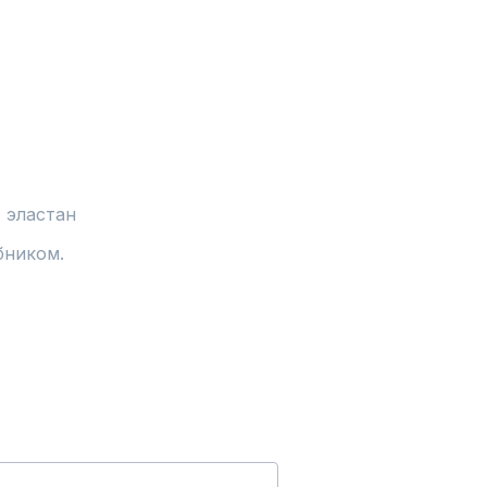
 эластан
бником.