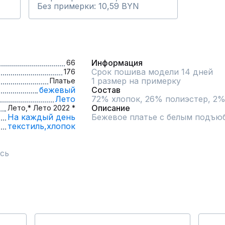
Без примерки: 10,59 BYN
Информация
66
Срок пошива модели 14 дней
176
1 размер на примерку
Платье
бежевый
Состав
Лето
72% хлопок, 26% полиэстер, 2%
Описание
Лето,
* Лето 2022 *
На каждый день
Бежевое платье с белым подъю
текстиль,
хлопок
сь