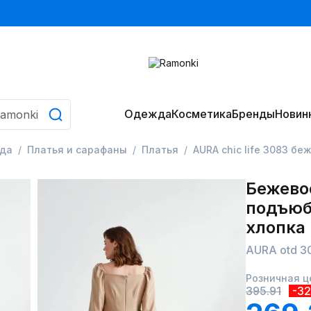
Одежда
Косметика
Бренды
Новин
да
Платья и сарафаны
Платья
AURA chic life 3083 бе
Бежево
подъюб
хлопка
AURA otd 3
Розничная ц
395.91
-3