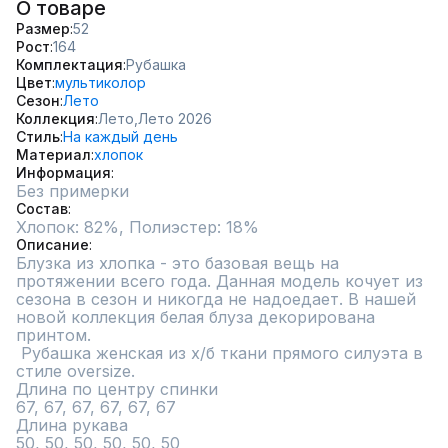
О товаре
Размер
52
Рост
164
Комплектация
Рубашка
Цвет
мультиколор
Сезон
Лето
Коллекция
Лето,
Лето 2026
Стиль
На каждый день
Материал
хлопок
Информация
Без примерки
Состав
Хлопок: 82%, Полиэстер: 18%
Описание
Блузка из хлопка - это базовая вещь на 
протяжении всего года. Данная модель кочует из 
сезона в сезон и никогда не надоедает. В нашей 
новой коллекция белая блуза декорирована 
принтом. 

 Рубашка женская из х/б ткани прямого силуэта в 
стиле oversize.

Длина по центру спинки

67, 67, 67, 67, 67, 67

Длина рукава

50, 50, 50, 50, 50, 50
