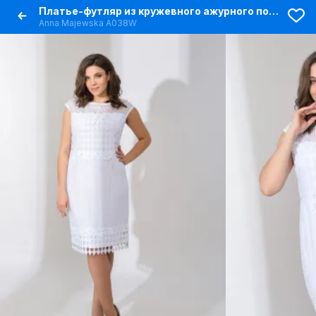
Платье-футляр из кружевного ажурного полотна с молнией
Anna Majewska А038W