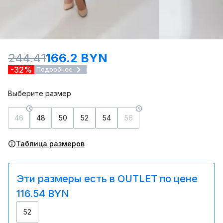
244.41
166.2 BYN
-32%
Подробнее
Выберите размер
46
48
50
52
54
56
Таблица размеров
Эти размеры есть в OUTLET по цене
116.54 BYN
52