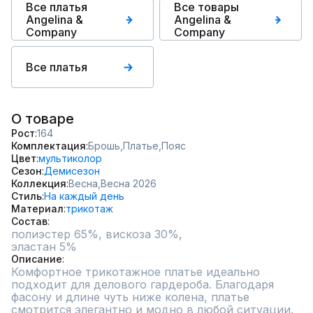
Все платья
Все товары
Angelina &
Angelina &
Сompany
Сompany
Все платья
О товаре
Рост
164
Комплектация
Брошь,
Платье,
Пояс
Цвет
мультиколор
Сезон
Демисезон
Коллекция
Весна,
Весна 2026
Стиль
На каждый день
Материал
трикотаж
Состав
полиэстер 65%, вискоза 30%,

эластан 5%
Описание
Комфортное трикотажное платье идеально 
подходит для делового гардероба. Благодаря 
фасону и длине чуть ниже колена, платье 
смотрится элегантно и модно в любой ситуации. 