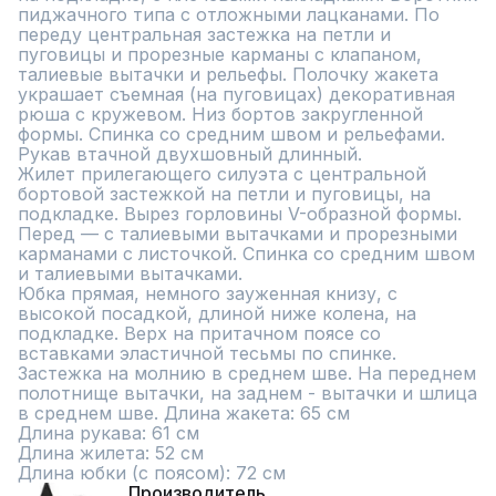
пиджачного типа с отложными лацканами. По 
переду центральная застежка на петли и 
пуговицы и прорезные карманы с клапаном, 
талиевые вытачки и рельефы. Полочку жакета 
украшает съемная (на пуговицах) декоративная 
рюша с кружевом. Низ бортов закругленной 
формы. Спинка со средним швом и рельефами. 
Рукав втачной двухшовный длинный.

Жилет прилегающего силуэта с центральной 
бортовой застежкой на петли и пуговицы, на 
подкладке. Вырез горловины V-образной формы. 
Перед — с талиевыми вытачками и прорезными 
карманами с листочкой. Спинка со средним швом 
и талиевыми вытачками.

Юбка прямая, немного зауженная книзу, с 
высокой посадкой, длиной ниже колена, на 
подкладке. Верх на притачном поясе со 
вставками эластичной тесьмы по спинке. 
Застежка на молнию в среднем шве. На переднем 
полотнище вытачки, на заднем - вытачки и шлица 
в среднем шве. Длина жакета: 65 см

Длина рукава: 61 см

Длина жилета: 52 см

Длина юбки (с поясом): 72 см
Производитель