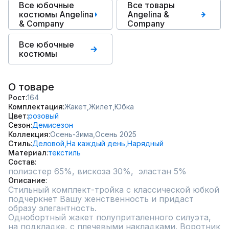
Все юбочные
Все товары
костюмы Angelina
Angelina &
& Сompany
Сompany
Все юбочные
костюмы
О товаре
Рост
164
Комплектация
Жакет,
Жилет,
Юбка
Цвет
розовый
Сезон
Демисезон
Коллекция
Осень-Зима,
Осень 2025
Стиль
Деловой,
На каждый день,
Нарядный
Материал
текстиль
Состав
полиэстер 65%, вискоза 30%,  эластан 5%
Описание
Стильный комплект-тройка с классической юбкой 
подчеркнет Вашу женственность и придаст 
образу элегантность.

Однобортный жакет полуприталенного силуэта, 
на подкладке, с плечевыми накладками. Воротник 