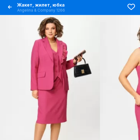
Жакет, жилет, юбка
Angelina & Сompany 1266