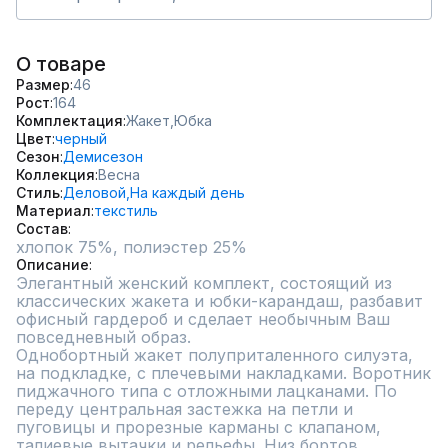
О товаре
Размер
46
Рост
164
Комплектация
Жакет,
Юбка
Цвет
черный
Сезон
Демисезон
Коллекция
Весна
Стиль
Деловой,
На каждый день
Материал
текстиль
Состав
хлопок 75%, полиэстер 25%
Описание
Элегантный женский комплект, состоящий из 
классических жакета и юбки-карандаш, разбавит 
офисный гардероб и сделает необычным Ваш 
повседневный образ.

Однобортный жакет полуприталенного силуэта, 
на подкладке, с плечевыми накладками. Воротник 
пиджачного типа с отложными лацканами. По 
переду центральная застежка на петли и 
пуговицы и прорезные карманы с клапаном, 
талиевые вытачки и рельефы. Низ бортов 