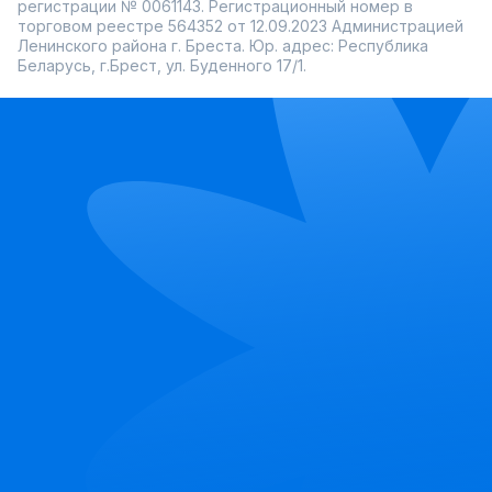
регистрации № 0061143. Регистрационный номер в
торговом реестре 564352 от 12.09.2023 Администрацией
Ленинского района г. Бреста. Юр. адрес: Республика
Беларусь, г.Брест, ул. Буденного 17/1.