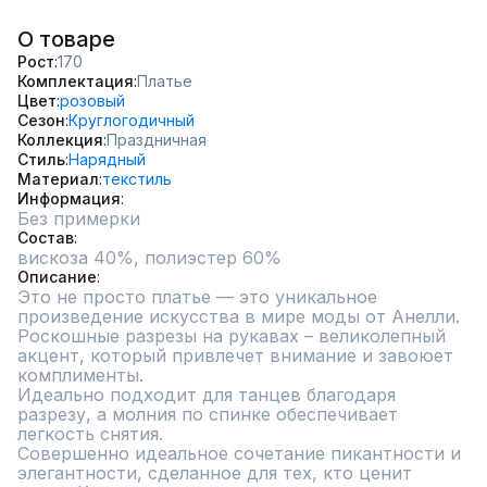
О товаре
Рост
170
Комплектация
Платье
Цвет
розовый
Сезон
Круглогодичный
Коллекция
Праздничная
Стиль
Нарядный
Материал
текстиль
Информация
Без примерки
Состав
вискоза 40%, полиэстер 60%
Описание
Это не просто платье — это уникальное 
произведение искусства в мире моды от Анелли.

Роскошные разрезы на рукавах – великолепный 
акцент, который привлечет внимание и завоюет 
комплименты.

Идеально подходит для танцев благодаря  
разрезу, а молния по спинке обеспечивает 
легкость снятия.

Совершенно идеальное сочетание пикантности и 
элегантности, сделанное для тех, кто ценит 