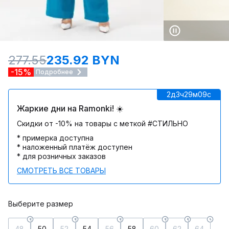
277.55
235.92 BYN
-15%
Подробнее
2д
3ч
29м
09c
Жаркие дни на Ramonki! ☀️
Скидки от -10% на товары с меткой #СТИЛЬНО
* примерка доступна
* наложенный платёж доступен
* для розничных заказов
СМОТРЕТЬ ВСЕ ТОВАРЫ
Выберите размер
48
50
52
54
56
58
60
62
64