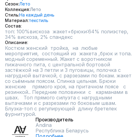
Сезон
Лето
Коллекция
Лето
Стиль
На каждый день
Материал
текстиль
Состав
топ: 100%вискоза  жакет+брюки:64% полиэстер, 
34% вискоза, 2% спандекс
Описание
Костюм женский  тройка,  на  любые  
мероприятия,  состоящий из  жакета ,брюк и топа. 
модный соременный. Жакет с воротником 
пижачного пита, с центральной бортовой 
застёжкой на 3 петли и 3 пуговицы, полочка с 
нагрудной вытачкой, с рарзезами по бокам. жакет 
со сьёмным поясом. Спинка цельная. Брюки 
женские    прямого кроя, на притачном поясе   с 
резинкой.. Передние половинки  с   карманами в 
швах.   Топ прямого силуэта с нагрудными 
вытачками и с разрезами по боковым швам. 
Блузка-топ с регулирующей  длину бретелек 
фурнитурой.
Производитель
Andina
Республика Беларусь
Подробнее