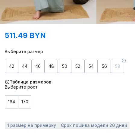
511.49 BYN
Выберите размер
42
44
46
48
50
52
54
56
58
Таблица размеров
Выберите рост
164
170
1 размер на примерку
Срок пошива модели 20 дней