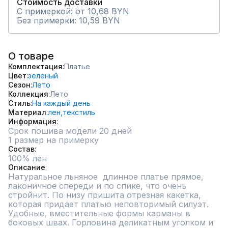
Стоимость доставки
С примеркой: от 10,68 BYN
Без примерки: 10,59 BYN
О товаре
Комплектация
Платье
Цвет
зеленый
Сезон
Лето
Коллекция
Лето
Стиль
На каждый день
Материал
лен,
текстиль
Информация
Срок пошива модели 20 дней
1 размер на примерку
Состав
100% лен
Описание
Натуральное льняное  длинное платье прямое, 
лаконичное спереди и по спике, что очень 
стройнит. По низу пришита отрезная какетка, 
которая придает платью неповторимый силуэт. 
Удобные, вместительные формы карманы в  
боковых швах. Горловина деликатным уголком и 