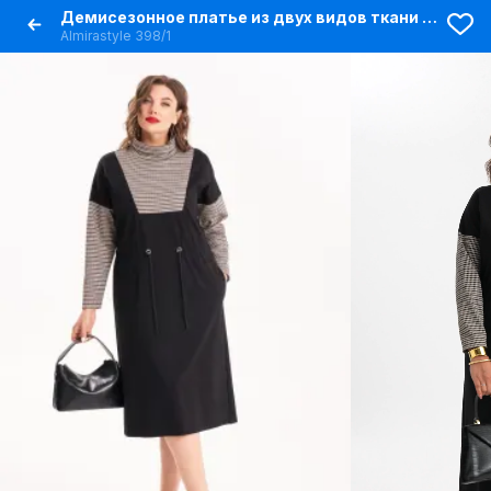
Демисезонное платье из двух видов ткани с кулиской по талии
Almirastyle 398/1