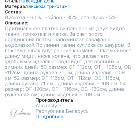
Стиль
На каждый день
Материал
вискоза,
трикотаж
Состав
Вискоза - 60%, нейлон - 35%, спандекс - 5%
Описание
Оригинальное платье выполнено из двух видов 
ткани, трикотаж и лапка. За счет этого 
соединения платье напоминает сарафан с 
водолазкой.По линии талии кулиска со шнуром. В 
боковых швах внутренние карманы. Платье имеет 
длину миди, ниже колена, что делает его 
удобным и идеально подойдет для осенних и 
зимних дней.  50 размер: ОГ-112см, ОТ - 108см, ОБ 
-112см, длина рукава 71 см, длина изделия  -109 
см. 52 размер: ОГ-116см, ОТ -112см, ОБ -116см, 
длина рукава 71 см,  длина изделия  - 109 см. 54 
размер: ОГ-120см, ОТ - 116см, ОБ -120см, длина 
рукава 43 см, длина изделия  - 109 см.
Производитель
Almirastyle
Республика Беларусь
Подробнее