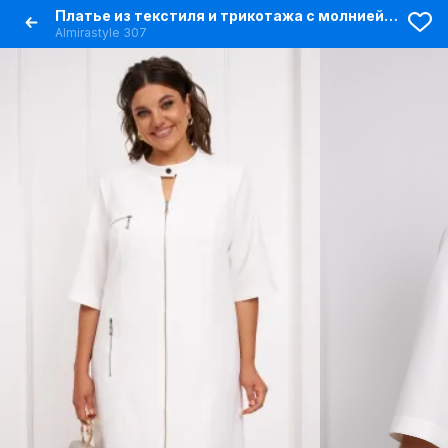
Платье из текстиля и трикотажа с молнией и складкой
Almirastyle 307