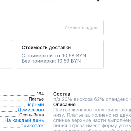
Изменить адрес
Стоимость доставки
С примеркой: от 10,68 BYN
Без примерки: 10,59 BYN
Состав
164
п/э 20% вискоза 62% спандекс 
Платье
черный
Описание
Демисезон
Платье женское полуприлегающе
низу. Платье выполнено из двух
Осень-Зима
На каждый день
спинке верхние части выполнен
трикотаж
линия отреза имеет форму углам
расположена сборка в области г