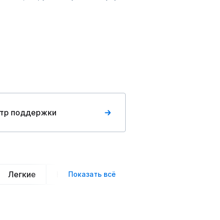
тр поддержки
Легкие
Нарядные
Деловой стиль
Вече
Показать всё