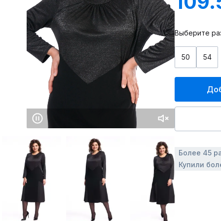
109.
Выберите ра
50
54
Доб
Более 45 р
Купили бол