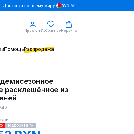
Доставка по всему миру
BYN
Профиль
Избранное
Корзина
ки
Помощь
Распродажа
 демисезонное
е расклешённое из
каней
 242
ена:
3%
Подробнее