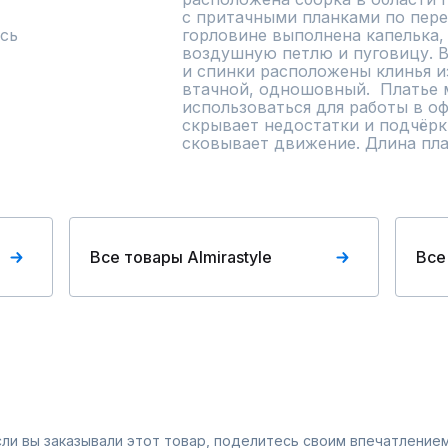
с притачными планками по перед
сь
горловине выполнена капелька, 
воздушную петлю и пуговицу. В 
и спинки расположены клинья из
втачной, одношовный.  Платье 
использоваться для работы в оф
скрывает недостатки и подчёрк
сковывает движение. Длина плат
Все товары Almirastyle
Все
Если вы заказывали этот товар, поделитесь своим впечатлением