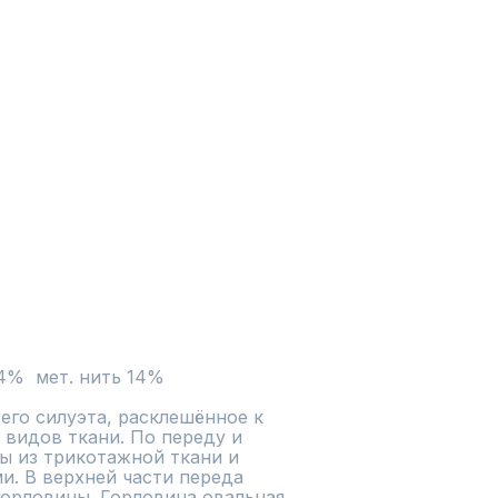
4%  мет. нить 14%
го силуэта, расклешённое к 
 видов ткани. По переду и 
ы из трикотажной ткани и 
и. В верхней части переда 
орловины. Горловина овальная 