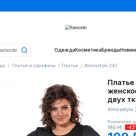
Одежда
Косметика
Бренды
Новин
да
Платья и сарафаны
Платья
Almirastyle 242
Платье
женско
двух т
Almirastyle
Розничная ц
192.14
-4