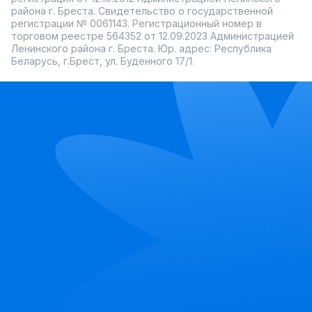
района г. Бреста. Свидетельство о государственной
регистрации № 0061143. Регистрационный номер в
торговом реестре 564352 от 12.09.2023 Администрацией
Ленинского района г. Бреста. Юр. адрес: Республика
Беларусь, г.Брест, ул. Буденного 17/1.