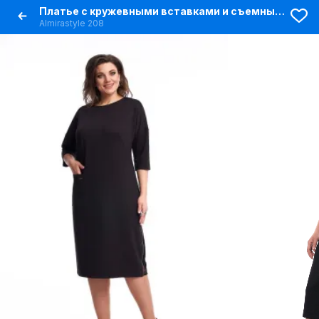
Платье с кружевными вставками и съемным поясом из текстиля
Almirastyle 208