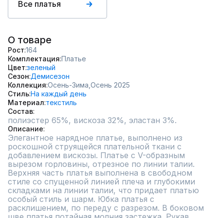
Все платья
О товаре
Рост
164
Комплектация
Платье
Цвет
зеленый
Сезон
Демисезон
Коллекция
Осень-Зима,
Осень 2025
Стиль
На каждый день
Материал
текстиль
Состав
полиэстер 65%, вискоза 32%, эластан 3%.
Описание
Элегантное нарядное платье, выполнено из 
роскошной струящейся плательной ткани с 
добавлением вискозы. Платье с V-образным 
вырезом горловины, отрезное по линии талии. 
Верхняя часть платья выполнена в свободном 
стиле со спущенной линией плеча и глубокими 
складками на линии талии, что придает платью 
особый стиль и шарм. Юбка платья с 
расклишением, по переду с разрезом. В боковом 
шве платья потайная молния застежка. Рукав 