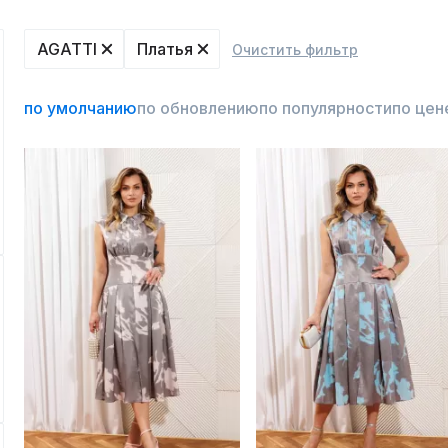
AGATTI
Платья
Очистить фильтр
по умолчанию
по обновлению
по популярности
по цен