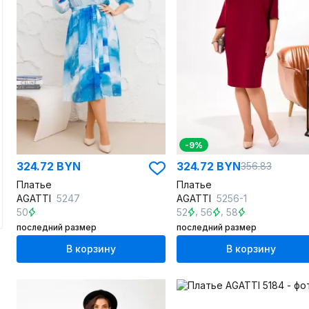
-9%
324.72 BYN
324.72 BYN
356.83
Платье
Платье
AGATTI
5247
AGATTI
5256-1
,
,
50
52
56
58
последний размер
последний размер
В корзину
В корзину