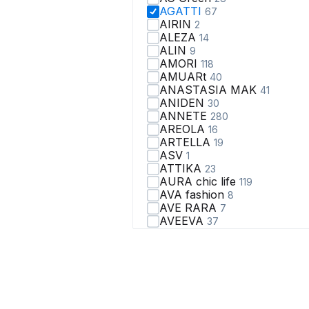
AGATTI
67
AIRIN
2
ALEZA
14
ALIN
9
AMORI
118
AMUARt
40
ANASTASIA MAK
41
ANIDEN
30
ANNETE
280
AREOLA
16
ARTELLA
19
ASV
1
ATTIKA
23
AURA chic life
119
AVA fashion
8
AVE RARA
7
AVEEVA
37
AXXA
30
Abbi
26
Achosa
6
Aira Style
17
Alani Collection
56
Alena Goretskaya
9