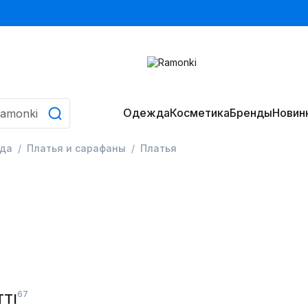
Одежда
Косметика
Бренды
Новин
да
Платья и сарафаны
Платья
67
TTI