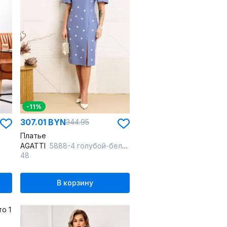
-11%
307.01 BYN
344.95
Платье
AGATTI
5888-4 голубой-белый_горох
48
В корзину