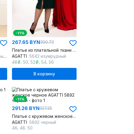
-11%
267.65 BYN
300.73
Платье из плательной ткани Барби с вырезом и тесьмой, черное
ох
AGATTI
5642 изумрудный
,
,
,
,
48
50
52
54
56
В корзину
-11%
291.26 BYN
327.25
Платье с кружевом женское черное
AGATTI
5892 черный
,
,
46
48
50