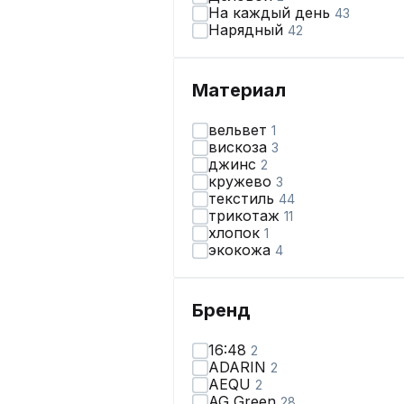
На каждый день
43
Нарядный
42
Материал
вельвет
1
вискоза
3
джинс
2
кружево
3
текстиль
44
трикотаж
11
хлопок
1
экокожа
4
Бренд
16:48
2
ADARIN
2
AEQU
2
AG Green
28