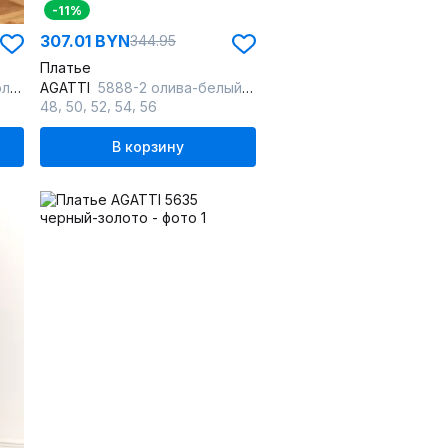
-11%
307.01 BYN
344.95
Платье
инт
AGATTI
5888-2 олива-белый_горох
,
,
,
,
48
50
52
54
56
В корзину