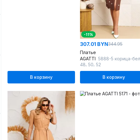
-11%
307.01 BYN
344.95
Платье
AGATTI
5888-5 корица-белый_гор
,
,
48
50
52
В корзину
В корзину