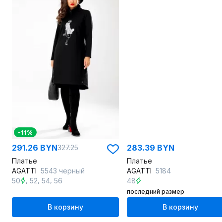
-11%
291.26 BYN
283.39 BYN
327.25
Платье
Платье
AGATTI
5543 черный
AGATTI
5184
,
,
,
50
52
54
56
48
последний размер
В корзину
В корзину