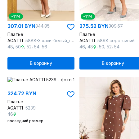
-11%
-11%
307.01 BYN
275.52 BYN
344.95
309.57
Платье
Платье
AGATTI
5888-3 хаки-белый_горох
AGATTI
5898 серо-синий
,
,
,
,
,
,
,
,
48
50
52
54
56
46
48
50
52
54
В корзину
В корзину
324.72 BYN
Платье
AGATTI
5239
46
последний размер