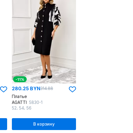
-11%
280.25 BYN
314.88
Платье
AGATTI
5830-1
,
,
52
54
56
В корзину