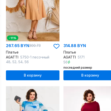
-11%
267.65 BYN
314.88 BYN
300.73
Платье
Платье
AGATTI
5750-1 песочный
AGATTI
5171
,
,
,
48
52
54
56
56
последний размер
В корзину
В корзину