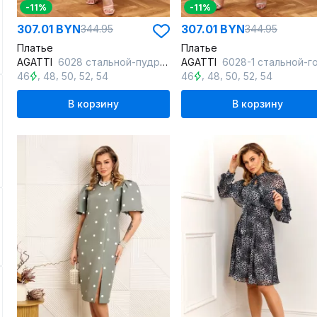
-11%
-11%
307.01 BYN
307.01 BYN
344.95
344.95
Платье
Платье
AGATTI
6028 стальной-пудра_принт
AGATTI
6028-1 стальной-голубой_пр
,
,
,
,
,
,
,
,
46
48
50
52
54
46
48
50
52
54
В корзину
В корзину