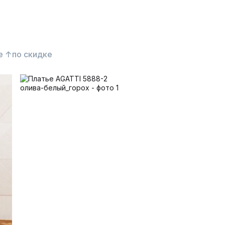
е ↑
по скидке