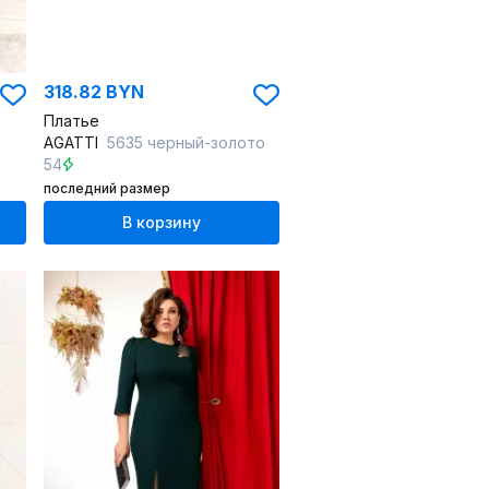
318.82 BYN
Платье
AGATTI
5635 черный-золото
54
последний размер
В корзину