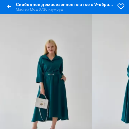
Свободное демисезонное платье с V-образным вырезом и карманами
Мастер Мод 672б изумруд