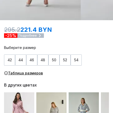
295.2
221.4 BYN
-25%
Подробнее
Выберите размер
42
44
46
48
50
52
54
Таблица размеров
В других цветах