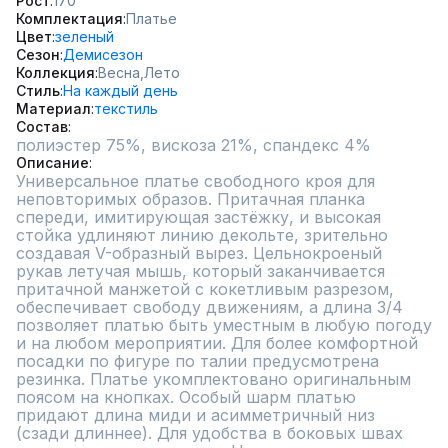
Рост
170
Комплектация
Платье
Цвет
зеленый
Сезон
Демисезон
Коллекция
Весна,
Лето
Стиль
На каждый день
Материал
текстиль
Состав
полиэстер 75%, вискоза 21%, спандекс 4%
Описание
Универсальное платье свободного кроя для 
неповторимых образов. Притачная планка 
спереди, имитирующая застёжку, и высокая 
стойка удлиняют линию декольте, зрительно 
создавая V-образный вырез. Цельнокроеный 
рукав летучая мышь, который заканчивается 
притачной манжетой с кокетливым разрезом, 
обеспечивает свободу движениям, а длина 3/4 
позволяет платью быть уместным в любую погоду 
и на любом мероприятии. Для более комфортной 
посадки по фигуре по талии предусмотрена 
резинка. Платье укомплектовано оригинальным 
поясом на кнопках. Особый шарм платью 
придают длина миди и асимметричный низ 
(сзади длиннее). Для удобства в боковых швах 