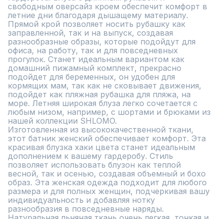
свободным оверсайз кроем обеспечит комфорт в 
летние дни благодаря дышащему материалу. 

Прямой крой позволяет носить рубашку как 
заправленной, так и на выпуск, создавая 
разнообразные образы, которые подойдут для 
офиса, на работу, так и для повседневных 
прогулок. Станет идеальным вариантом как 
домашний пижамный комплект, прекрасно 
подойдет для беременных, он удобен для 
кормящих мам, так как не сковывает движения, 
подойдет как пляжная рубашка для пляжа, на 
море. Летняя широкая блуза легко сочетается с 
любым низом, например, с шортами и брюками из 
нашей коллекции SHLOMO. 

Изготовленная из высококачественной ткани, 
этот батник женский обеспечивает комфорт. Эта 
красивая блузка хаки цвета станет идеальным 
дополнением к вашему гардеробу. Стиль 
позволяет использовать блузон как теплой 
весной, так и осенью, создавая объемный и бохо 
образ. Эта женская одежда подходит для любого 
размера и для полных женщин, подчеркивая вашу 
индивидуальность и добавляя нотку 
разнообразия в повседневные наряды. 

Натуральная льняная ткань очень легкая, тонкая и 