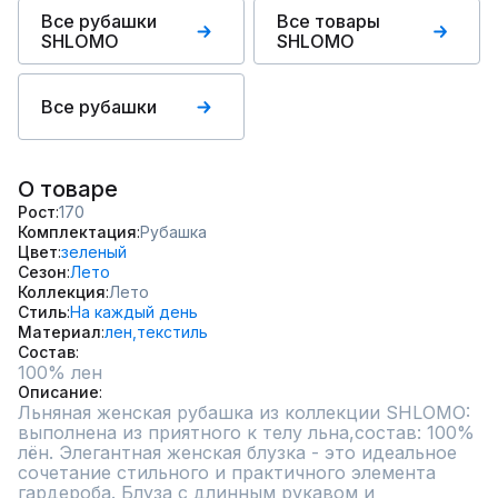
Все рубашки
Все товары
SHLOMO
SHLOMO
Все рубашки
О товаре
Рост
170
Комплектация
Рубашка
Цвет
зеленый
Сезон
Лето
Коллекция
Лето
Стиль
На каждый день
Материал
лен,
текстиль
Состав
100% лен
Описание
Льняная женская рубашка из коллекции SHLOMO: 
выполнена из приятного к телу льна,состав: 100% 
лён. Элегантная женская блузка - это идеальное 
сочетание стильного и практичного элемента 
гардероба. Блуза с длинным рукавом и 