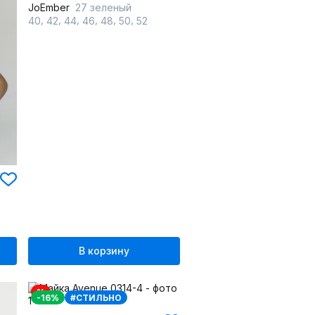
JoEmber
27 зеленый
,
,
,
,
,
,
40
42
44
46
48
50
52
В корзину
%
-16%
#СТИЛЬНО