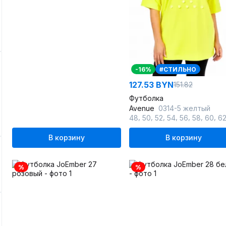
-16%
#СТИЛЬНО
127.53 BYN
151.82
Футболка
Avenue
0314-5 желтый
,
,
,
,
,
,
,
48
50
52
54
56
58
60
6
В корзину
В корзину
%
%