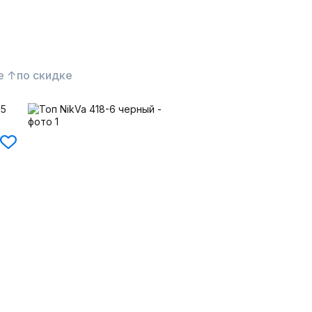
е ↑
по скидке