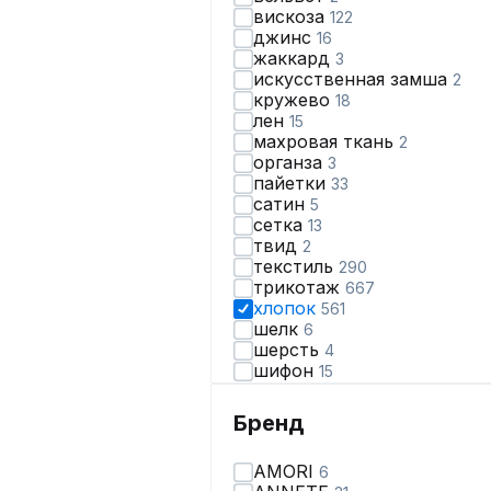
вискоза
122
джинс
16
жаккард
3
искусственная замша
2
кружево
18
лен
15
махровая ткань
2
органза
3
пайетки
33
сатин
5
сетка
13
твид
2
текстиль
290
трикотаж
667
хлопок
561
шелк
6
шерсть
4
шифон
15
экокожа
16
Бренд
AMORI
6