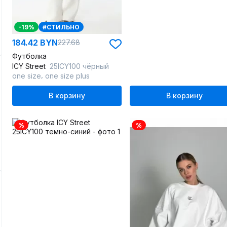
-19%
#СТИЛЬНО
184.42 BYN
227.68
Футболка
ICY Street
25ICY100 чёрный
,
one size
one size plus
В корзину
В корзину
%
%