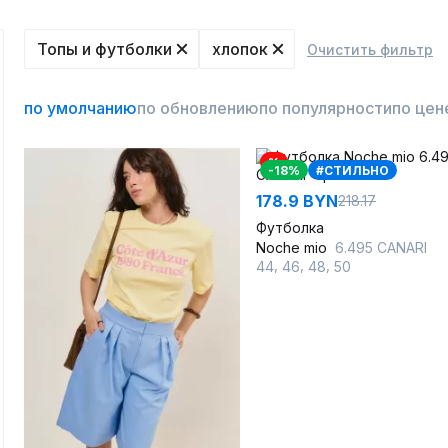
Топы и футболки
хлопок
Очистить фильтр
по умолчанию
по обновлению
по популярности
по цен
%
-18%
#СТИЛЬНО
178.9 BYN
218.17
Футболка
Noche mio
6.495 CANARI
,
,
,
44
46
48
50