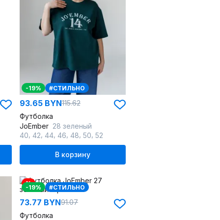
-19%
#СТИЛЬНО
93.65 BYN
115.62
Футболка
JoEmber
28 зеленый
,
,
,
,
,
,
40
42
44
46
48
50
52
В корзину
%
-19%
#СТИЛЬНО
73.77 BYN
91.07
Футболка