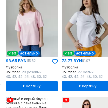
-19%
#СТИЛЬНО
-19%
#СТИЛЬНО
93.65 BYN
73.77 BYN
115.62
91.07
Футболка
Футболка
JoEmber
28 розовый
JoEmber
27 белый
,
,
,
,
,
,
,
,
,
,
,
,
40
42
44
46
48
50
52
40
42
44
46
48
50
52
В корзину
В корзину
%
%