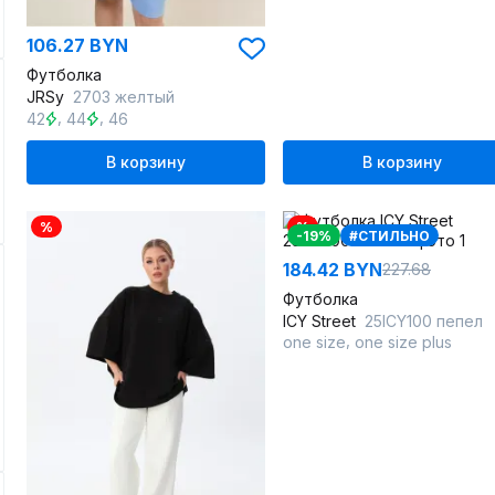
106.27 BYN
Футболка
JRSy
2703 желтый
,
,
42
44
46
В корзину
В корзину
%
%
-19%
#СТИЛЬНО
184.42 BYN
227.68
Футболка
ICY Street
25ICY100 пепел
,
one size
one size plus