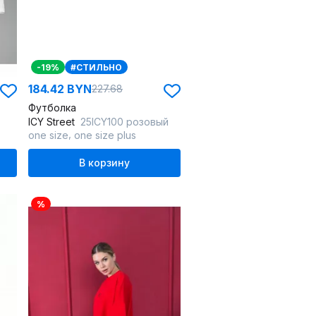
-19%
#СТИЛЬНО
184.42 BYN
227.68
Футболка
ICY Street
25ICY100 розовый
,
one size
one size plus
В корзину
%