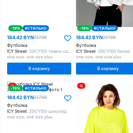
-19%
#СТИЛЬНО
-19%
#СТИЛЬНО
184.42 BYN
184.42 BYN
227.68
227.68
Футболка
Футболка
ICY Street
25ICY100 темно-синий
ICY Street
25ICY100 белая
,
,
one size
one size plus
one size
one size plus
В корзину
В корзину
%
%
-19%
#СТИЛЬНО
184.42 BYN
227.68
Футболка
ICY Street
25ICY100 шоколад
,
one size
one size plus