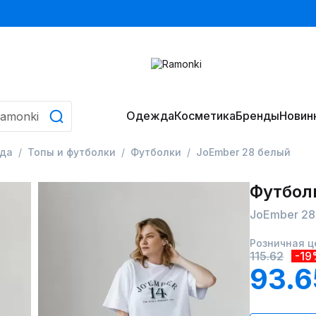
Одежда
Косметика
Бренды
Новин
да
Топы и футболки
Футболки
JoEmber 28 белый
Футбол
JoEmber 28
Розничная ц
115.62
-19
93.6