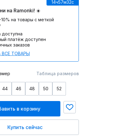
14ч
57м
32c
и на Ramonki! ☀️
-10% на товары с меткой
О
а доступна
ный платёж доступен
ичных заказов
 ВСЕ ТОВАРЫ
змер
Таблица размеров
44
46
48
50
52
авить в корзину
Купить сейчас