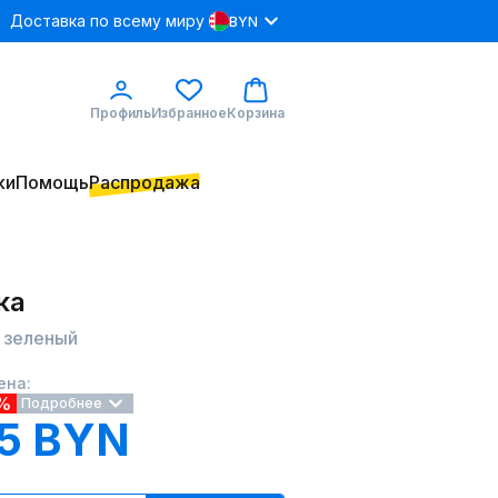
Доставка по всему миру
BYN
Профиль
Избранное
Корзина
ки
Помощь
Распродажа
ка
 зеленый
ена:
%
Подробнее
5 BYN