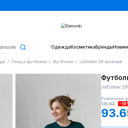
Одежда
Косметика
Бренды
Новин
да
Топы и футболки
Футболки
JoEmber 28 зеленый
Футбол
JoEmber 28
Розничная ц
115.62
-19
93.6