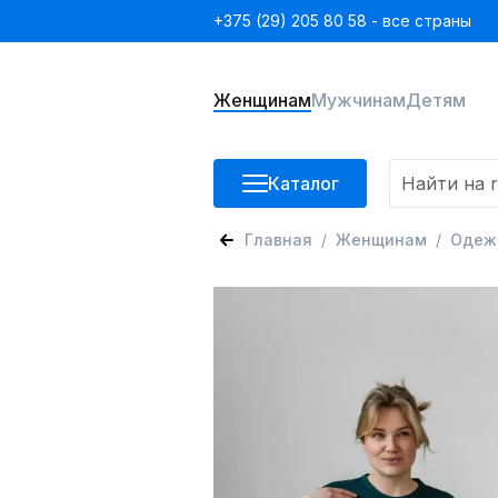
+375 (29) 205 80 58 - все страны
Женщинам
Мужчинам
Детям
Каталог
Главная
Женщинам
Одеж