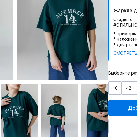
Жаркие дн
Скидки от 
#СТИЛЬН
* примерк
* наложен
* для розн
СМОТРЕТЬ
Выберите ра
40
42
Доб