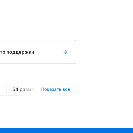
тр поддержки
54 размера
Летние
Спортивные
Ове
Показать всё