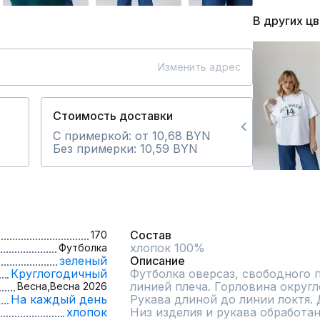
В других ц
Изменить адрес
Стоимость доставки
С примеркой: от 10,68 BYN
Без примерки: 10,59 BYN
Состав
170
хлопок 100%
Футболка
зеленый
Описание
Круглогодичный
Футболка оверсаз, свободного п
линией плеча. Горловина округл
Весна,
Весна 2026
На каждый день
Рукава длиной до линии локтя. Д
хлопок
Низ изделия и рукава обработан