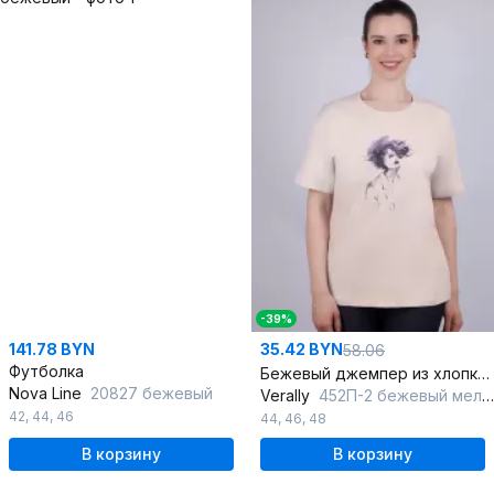
-39%
141.78 BYN
35.42 BYN
58.06
Футболка
Бежевый джемпер из хлопка с рукавом со спущенным плечом
Nova Line
20827 бежевый
Verally
452П-2 бежевый меланж
42
,
44
,
46
44
,
46
,
48
В корзину
В корзину