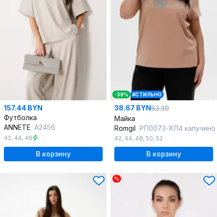
-39%
#СТИЛЬНО
157.44 BYN
38.67 BYN
63.39
Футболка
Майка
ANNETE
A2456
Romgil
РП0073-ХЛ4 капучино
42
,
44
,
46
42
,
44
,
48
,
50
,
52
В корзину
В корзину
%