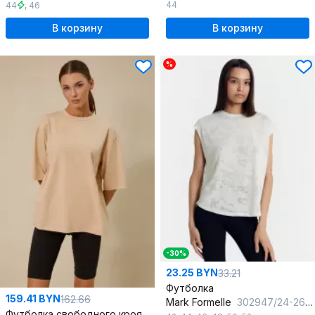
44
44
,
46
В корзину
В корзину
%
-30%
23.25 BYN
33.21
Футболка
159.41 BYN
162.66
Mark Formelle
302947/24-26969П-8 волны_на_песочном
Футболка свободного кроя oversize с плечами спущенными