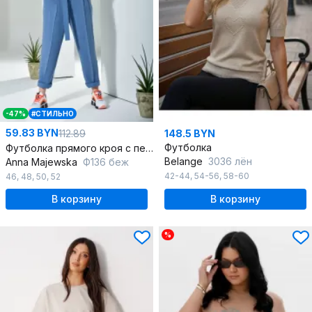
-47%
#СТИЛЬНО
59.83 BYN
112.89
148.5 BYN
Футболка
Футболка прямого кроя с печатью, вырезами и коротким рукавом
Belange
3036 лён
Anna Majewska
Ф136 беж
42-44
,
54-56
,
58-60
46
,
48
,
50
,
52
В корзину
В корзину
%