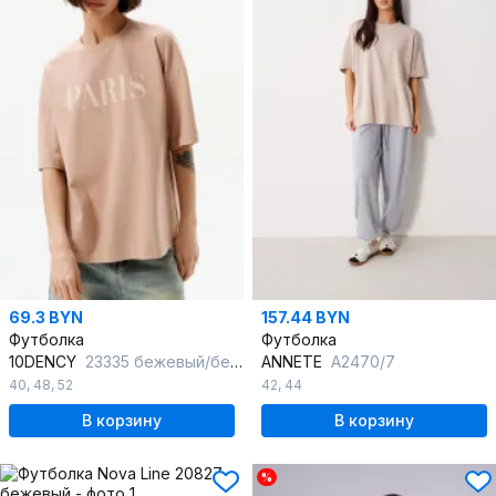
69.3 BYN
157.44 BYN
Футболка
Футболка
10DENCY
23335 бежевый/бежевый
ANNETE
A2470/7
40
,
48
,
52
42
,
44
В корзину
В корзину
%