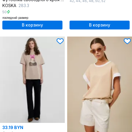
42
,
44
,
46
,
48
,
50
,
52
KOSKA
283.3
50
последний размер
В корзину
В корзину
33.19 BYN