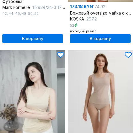
Футболка
173.18 BYN
174.92
Mark Formelle
112934/24-31178П-0 холодный_бежевый_печать_3_сл_на_пол
Бежевый oversize майка с контрастной манжетой и круглым вырезом
42
,
44
,
46
,
48
,
50
,
52
KOSKA
297.2
52
последний размер
В корзину
В корзину