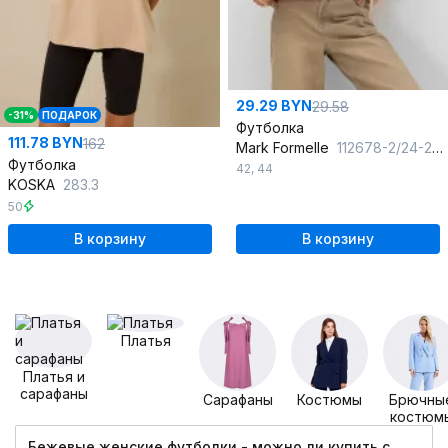
29.29 BYN
29.58
-31%
ПОДАРОК
Футболка
111.78 BYN
162
Mark Formelle
112678-2/24-28184Ц-0 бежевый
Футболка
42
,
44
KOSKA
283.3
50
В корзину
В корзину
Платья
Платья и
сарафаны
Сарафаны
Костюмы
Брючны
костюм
Бежевые женские футболки - можно ли купить c