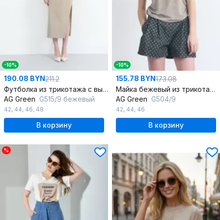
-10%
-10%
190.08 BYN
155.78 BYN
211.2
173.08
Футболка из трикотажа с вышивкой и короткими рукавами
Майка бежевый из трикотажа с полуприлегающим силуэтом
AG Green
G515/9 бежевый
AG Green
G504/9
42
,
44
,
46
,
48
42
,
44
,
46
В корзину
В корзину
%