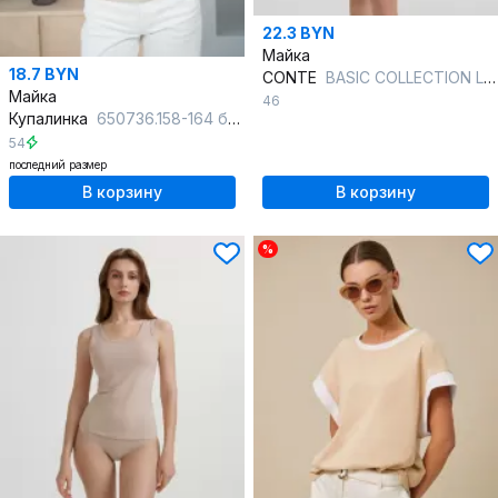
22.3 BYN
Майка
18.7 BYN
CONTE
BASIC COLLECTION LM 2020 skin 20С-1060ТСП в пакете
Майка
46
Купалинка
650736.158-164 бежевый
54
последний размер
В корзину
В корзину
%