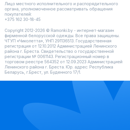
Подходят для работы, прогулок и встреч с друзьями
Лицо местного исполнительного и распорядительного
Различные фасоны: классика, свободный крой,
органа, уполномоченное рассматривать обращения
укороченные модели
покупателей:
Возможность примерки перед покупкой
Постоянные акции и скидки
+375 162 30-18-45
Эта коллекция позволяет создавать повседневные и
Copyright 2012-2026 © Ramonki.by - интернет-магазин
элегантные образы без лишних усилий. Ramonki
предлагает быструю доставку по всей России, широкий
фирменной белорусской одежды. Все права защищены.
размерный ряд и мобильное приложение для удобного
ЧТУП «Чиколетта», УНП 291136513. Государственная
выбора и заказа.
регистрация от 12.10.2012 Администрацией Ленинского
района г. Бреста. Свидетельство о государственной
регистрации № 0061143. Регистрационный номер в
торговом реестре 564352 от 12.09.2023 Администрацией
Ленинского района г. Бреста. Юр. адрес: Республика
Беларусь, г.Брест, ул. Буденного 17/1.