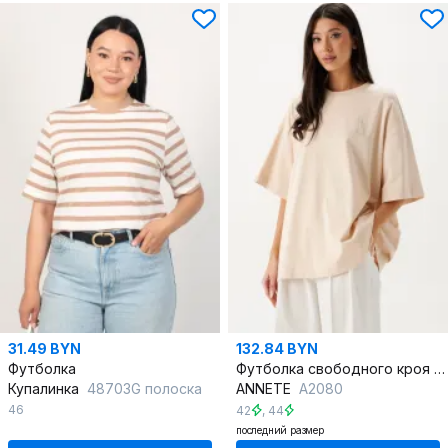
31.49 BYN
132.84 BYN
Футболка
Футболка свободного кроя из хлопка с декоративной нашивкой
Купалинка
48703G полоска
ANNETE
A2080
46
42
,
44
последний размер