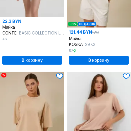
22.3 BYN
-31%
ПОДАРОК
Майка
121.44 BYN
176
CONTE
BASIC COLLECTION LM 2020 skin 20С-1060ТСП в коробке
Майка
46
KOSKA
297.2
52
В корзину
В корзину
%