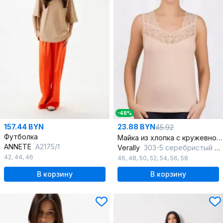
-48%
157.44 BYN
23.88 BYN
45.92
Футболка
Майка из хлопка с кружевной отделкой Круглогодичная
ANNETE
A2175/1
Verally
303-5 серебристый пион
42
,
44
,
46
46
,
48
,
50
,
52
,
54
,
56
,
58
В корзину
В корзину