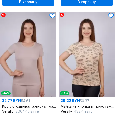
В корзину
В корзину
%
%
-40%
-42%
32.77 BYN
29.22 BYN
54.61
50.37
Круглогодичная женская майка из хлопка и трикотажа
Майка из хлопка в трикотажном стиле, бежевый
Verally
3004-1 латте
Verally
432-1 тату