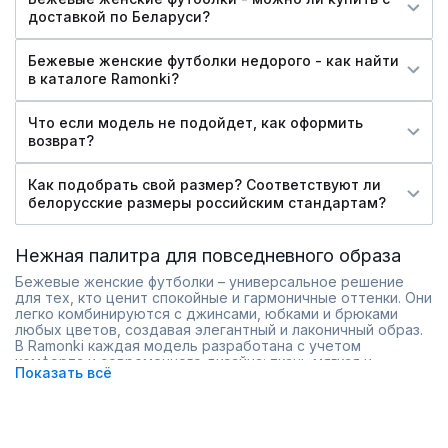
доставкой по Беларуси?
Бежевые женские футболки недорого - как найти
в каталоге Ramonki?
Что если модель не подойдет, как оформить
возврат?
Как подобрать свой размер? Соответствуют ли
белорусские размеры российским стандартам?
Нежная палитра для повседневного образа
Бежевые женские футболки – универсальное решение
для тех, кто ценит спокойные и гармоничные оттенки. Они
легко комбинируются с джинсами, юбками и брюками
любых цветов, создавая элегантный и лаконичный образ.
В Ramonki каждая модель разработана с учетом
комфорта и современного дизайна: ткань мягкая и
Показать всё
приятная к телу, швы аккуратные, а посадка продумана
для разных типов фигур.
Почему выбирают бежевые футболки:
Легко сочетать с другими вещами