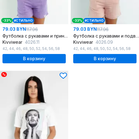
-33%
#СТИЛЬНО
-33%
#СТИЛЬНО
79.03 BYN
79.03 BYN
117.96
117.96
Футболка с рукавами и принтом из трикотажа для стиля и комфорта
Футболка с рукавами и подворотом из трикотажа для комфорта
Kivviwear
4026.11
Kivviwear
4026.09
42
,
44
,
46
,
48
,
50
,
52
,
54
,
56
,
58
42
,
44
,
46
,
48
,
50
,
52
,
54
,
56
,
58
В корзину
В корзину
%