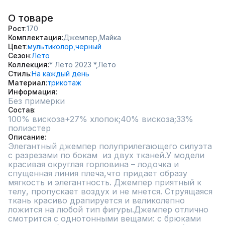
О товаре
Рост
170
Комплектация
Джемпер,
Майка
Цвет
мультиколор,
черный
Сезон
Лето
Коллекция
* Лето 2023 *,
Лето
Стиль
На каждый день
Материал
трикотаж
Информация
Без примерки
Состав
100% вискоза+27% хлопок;40% вискоза;33% 
полиэстер
Описание
Элегантный джемпер полуприлегающего силуэта 
с разрезами по бокам  из двух тканей.У модели 
красивая округлая горловина – лодочка и 
спущенная линия плеча,что придает образу 
мягкость и элегантность. Джемпер приятный к 
телу, пропускает воздух и не мнется. Струящаяся 
ткань красиво драпируется и великолепно 
ложится на любой тип фигуры.Джемпер отлично 
смотрится с однотонными вещами: с брюками 