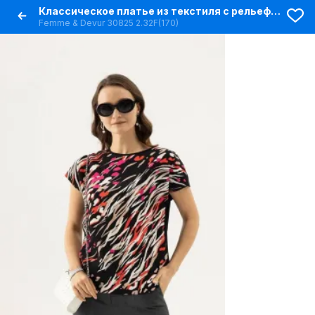
Классическое платье из текстиля с рельефами и завязками
Femme & Devur 30825 2.32F(170)