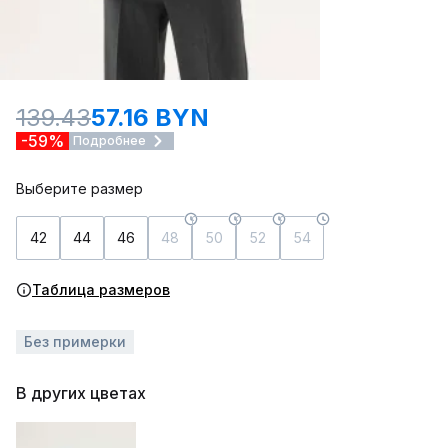
139.43
57.16 BYN
-59%
Подробнее
Выберите размер
42
44
46
48
50
52
54
Таблица размеров
Без примерки
В других цветах