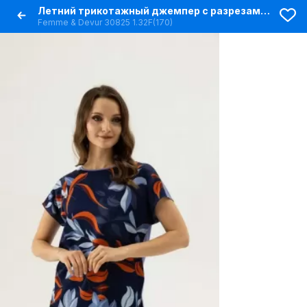
Летний трикотажный джемпер с разрезами и лодочной горловиной
Femme & Devur 30825 1.32F(170)