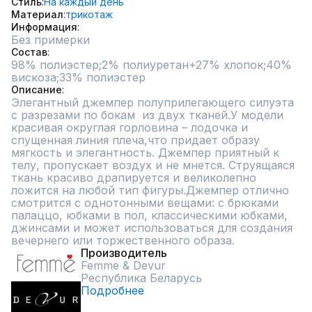
Стиль
На каждый день
Материал
трикотаж
Информация
Без примерки
Состав
98% полиэстер;2% полиуретан+27% хлопок;40% 
вискоза;33% полиэстер
Описание
Элегантный джемпер полуприлегающего силуэта 
с разрезами по бокам  из двух тканей.У модели 
красивая округлая горловина – лодочка и 
спущенная линия плеча,что придает образу 
мягкость и элегантность. Джемпер приятный к 
телу, пропускает воздух и не мнется. Струящаяся 
ткань красиво драпируется и великолепно 
ложится на любой тип фигуры.Джемпер отлично 
смотрится с однотонными вещами: с брюками 
палаццо, юбками в пол, классическими юбками, 
джинсами и может использоваться для создания  
вечернего или торжественного образа.
Производитель
Femme & Devur
Республика Беларусь
Подробнее