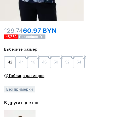
129.74
60.97 BYN
-53%
Подробнее
Выберите размер
42
44
46
48
50
52
54
Таблица размеров
Без примерки
В других цветах