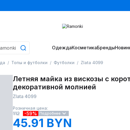
Одежда
Косметика
Бренды
Новин
да
Топы и футболки
Футболки
Zlata 4099
Летняя майка из вискозы с коро
декоративной молнией
Zlata 4099
Розничная цена:
112
-59%
Подробнее
45.91 BYN