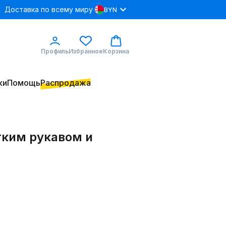
Доставка по всему миру
BYN
Профиль
Избранное
Корзина
ки
Помощь
Распродажа
тким рукавом и