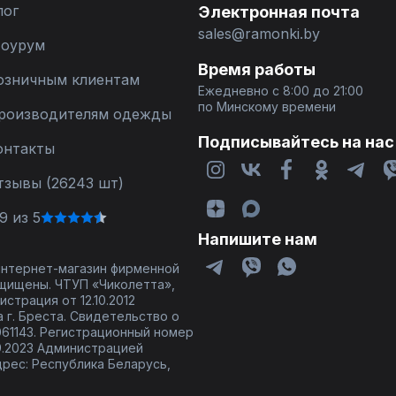
лог
Электронная почта
sales@ramonki.by
оурум
Время работы
озничным клиентам
Ежедневно с 8:00 до 21:00
по Минскому времени
роизводителям одежды
Подписывайтесь на нас
онтакты
тзывы (26243 шт)
9 из 5
Напишите нам
 интернет-магазин фирменной
щищены. ЧТУП «Чиколетта»,
страция от 12.10.2012
 г. Бреста. Свидетельство о
61143. Регистрационный номер
9.2023 Администрацией
дрес: Республика Беларусь,