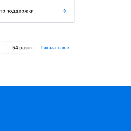
тр поддержки
54 размера
Летние
Спортивные
Ове
Показать всё