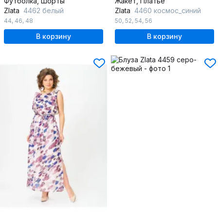
Футболка, Шорты
Жакет, Платье
Zlata
4462 белый
Zlata
4460 космос_синий
44
,
46
,
48
50
,
52
,
54
,
56
В корзину
В корзину