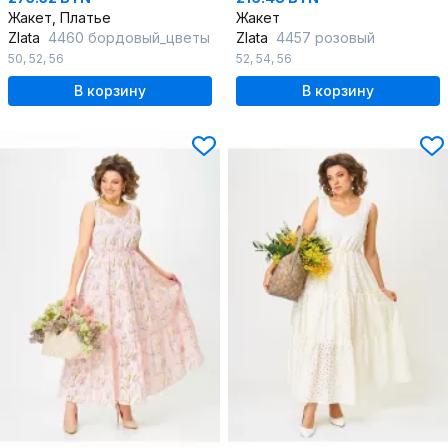
Жакет, Платье
Жакет
Zlata
4460 бордовый_цветы
Zlata
4457 розовый
50
,
52
,
56
52
,
54
,
56
В корзину
В корзину