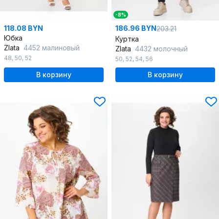
-8%
118.08 BYN
186.96 BYN
203.21
Юбка
Куртка
Zlata
4452 малиновый
Zlata
4432 молочный
48
,
50
,
52
50
,
52
,
54
,
56
В корзину
В корзину