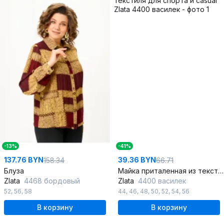
-13%
-41%
137.76 BYN
39.36 BYN
158.34
66.71
Блуза
Майка приталенная из текстиля для спорта и casual
Zlata
4468 бордовый
Zlata
4400 василек
52
,
56
,
58
44
,
46
,
48
,
50
,
52
,
54
,
56
В корзину
В корзину