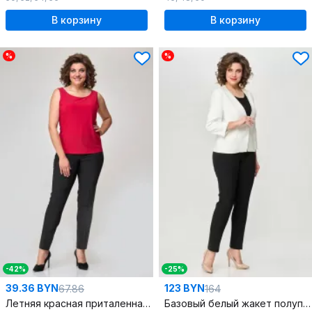
В корзину
В корзину
%
%
-42%
-25%
39.36 BYN
123 BYN
67.86
164
Летняя красная приталенная майка из текстиля с круглым вырезом
Базовый белый жакет полуприлегающий с пуговицей и длиной рукава 7/8