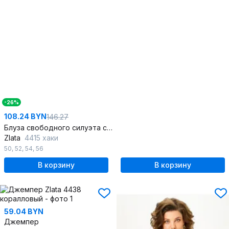
-26%
108.24 BYN
146.27
Блуза свободного силуэта с накладным карманом для повседневной носки
Zlata
4415 хаки
50
,
52
,
54
,
56
В корзину
В корзину
59.04 BYN
Джемпер