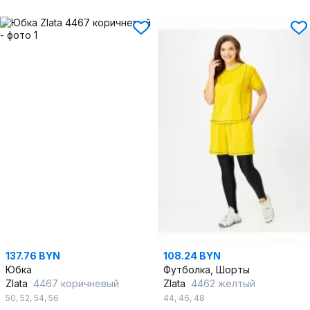
137.76 BYN
108.24 BYN
Юбка
Футболка, Шорты
Zlata
4467 коричневый
Zlata
4462 желтый
50
,
52
,
54
,
56
44
,
46
,
48