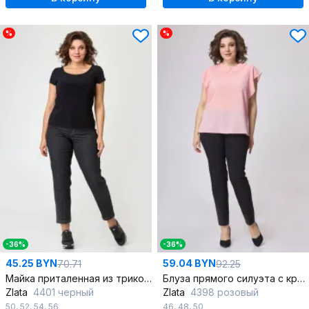
%
%
-36%
-36%
45.25 BYN
59.04 BYN
70.71
92.25
Майка приталенная из трикотажа для бега и casual
Блуза прямого силуэта с круглой горловиной и разрезами для летнего образа
Zlata
4401 черный
Zlata
4398 розовый
50
,
52
,
54
,
56
46
,
48
,
50