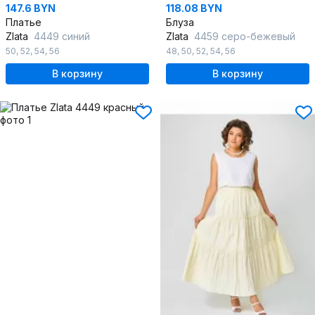
147.6 BYN
118.08 BYN
Платье
Блуза
Zlata
4449 синий
Zlata
4459 серо-бежевый
50
,
52
,
54
,
56
48
,
50
,
52
,
54
,
56
В корзину
В корзину