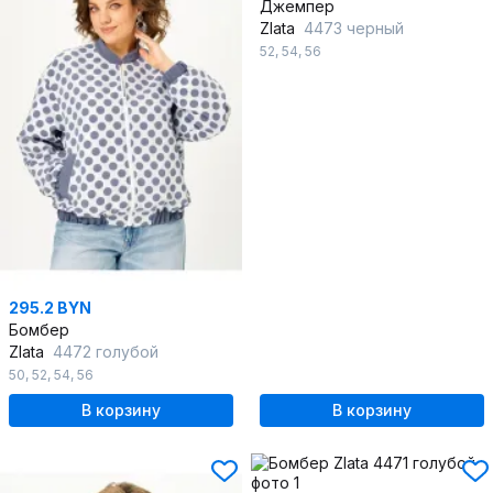
Джемпер
Zlata
4473 черный
52
,
54
,
56
295.2 BYN
Бомбер
Zlata
4472 голубой
50
,
52
,
54
,
56
В корзину
В корзину