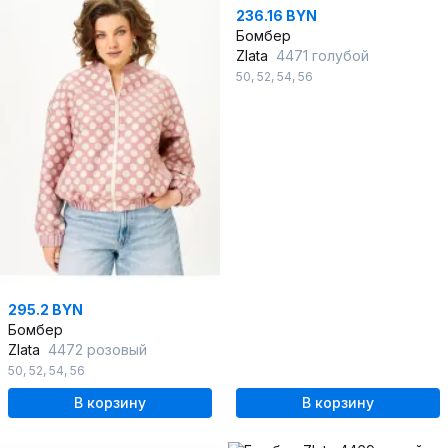
236.16 BYN
Бомбер
Zlata
4471 голубой
50
,
52
,
54
,
56
295.2 BYN
Бомбер
Zlata
4472 розовый
50
,
52
,
54
,
56
В корзину
В корзину