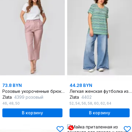
73.8 BYN
44.28 BYN
Розовые укороченные брюки со стрелками из вискозы
Легкая женская футболка из вискозы с круглым вырезом и коротким рукавом
Zlata
4399 розовый
Zlata
4402
46
,
48
,
50
52
,
54
,
56
,
58
,
60
,
62
,
64
В корзину
В корзину
%