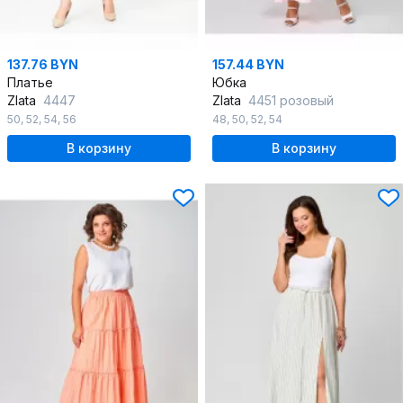
137.76 BYN
157.44 BYN
Платье
Юбка
Zlata
4447
Zlata
4451 розовый
50
,
52
,
54
,
56
48
,
50
,
52
,
54
В корзину
В корзину