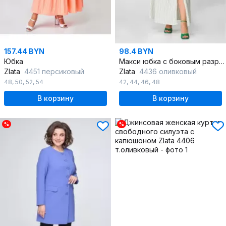
157.44 BYN
98.4 BYN
Юбка
Макси юбка с боковым разрезом и асимметричным кроем
Zlata
4451 персиковый
Zlata
4436 оливковый
48
,
50
,
52
,
54
42
,
44
,
46
,
48
В корзину
В корзину
%
%