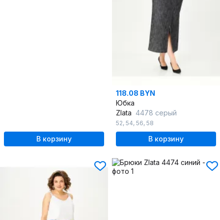
118.08 BYN
Юбка
Zlata
4478 серый
52
,
54
,
56
,
58
В корзину
В корзину