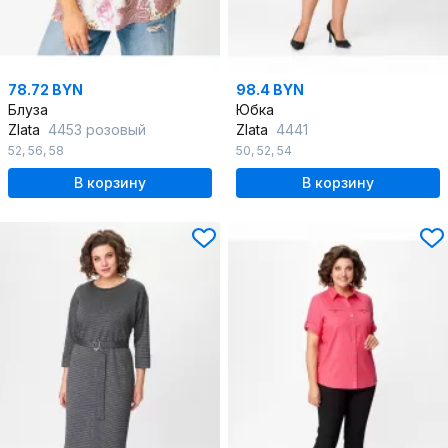
78.72 BYN
98.4 BYN
Блуза
Юбка
Zlata
4453 розовый
Zlata
4441
52
,
56
,
58
50
,
52
,
54
В корзину
В корзину