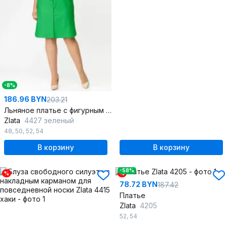
-8%
186.96 BYN
203.21
Льняное платье с фигурным V-образным вырезом и разрезами
Zlata
4427 зеленый
48
,
50
,
52
,
54
В корзину
В корзину
-58%
%
%
78.72 BYN
187.42
Платье
Zlata
4205
52
,
54