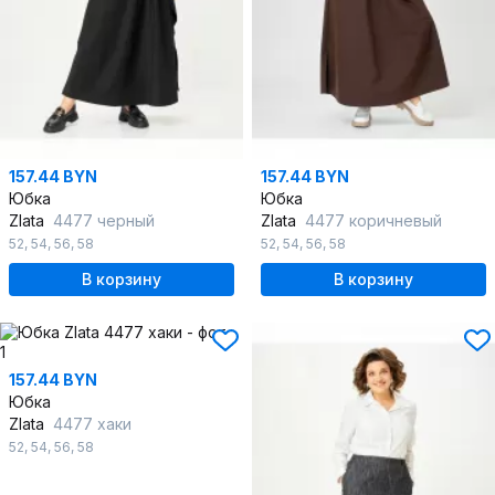
157.44 BYN
157.44 BYN
Юбка
Юбка
Zlata
4477 черный
Zlata
4477 коричневый
52
,
54
,
56
,
58
52
,
54
,
56
,
58
В корзину
В корзину
157.44 BYN
Юбка
Zlata
4477 хаки
52
,
54
,
56
,
58