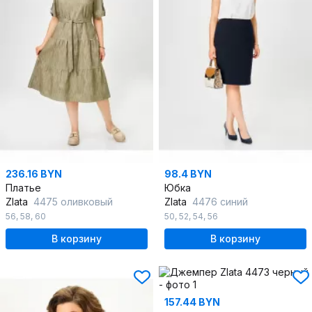
236.16 BYN
98.4 BYN
Платье
Юбка
Zlata
4475 оливковый
Zlata
4476 синий
56
,
58
,
60
50
,
52
,
54
,
56
В корзину
В корзину
157.44 BYN