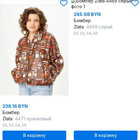
265.68 BYN
Бомбер
Zlata
4469 серый
50
,
52
,
54
,
56
236.16 BYN
Бомбер
Zlata
4471 оранжевый
50
,
52
,
54
,
56
В корзину
В корзину