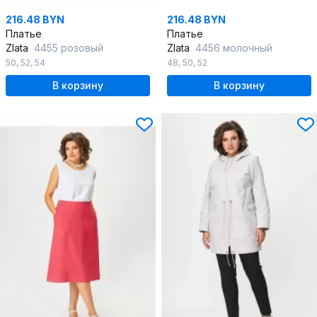
216.48 BYN
216.48 BYN
Платье
Платье
Zlata
4455 розовый
Zlata
4456 молочный
50
,
52
,
54
48
,
50
,
52
В корзину
В корзину