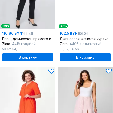
-33%
-45%
110.86 BYN
102.5 BYN
165.46
186.36
Плащ демисезон прямого кроя на пуговицах
Джинсовая женская куртка свободного силуэта с капюшоном
Zlata
4418 голубой
Zlata
4406 т.оливковый
50
,
52
,
54
,
56
50
,
52
,
54
,
56
В корзину
В корзину