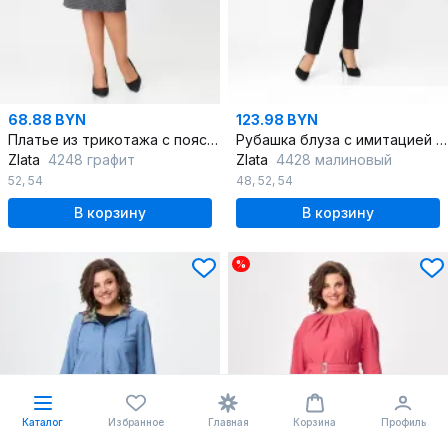
68.88 BYN
123.98 BYN
Платье из трикотажа с поясом для делового образа
Рубашка блуза с имитацией карманов из текстиля
Zlata
4248 графит
Zlata
4428 малиновый
52
,
54
48
,
52
,
54
В корзину
В корзину
%
Каталог
Избранное
Главная
Корзина
Профиль