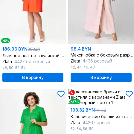
-8%
186.96 BYN
98.4 BYN
203.21
Макси юбка с боковым разрезом и асимметрией
Льняное платье с кулиской и накладными карманами
Zlata
4436 розовый
Zlata
4427 оранжевый
42
,
44
,
46
,
48
48
,
50
,
52
,
54
В корзину
В корзину
%
-27%
103.32 BYN
141.53
Классические брюки из текстиля с карманами
Zlata
4426 черный
52
,
54
,
56
,
58