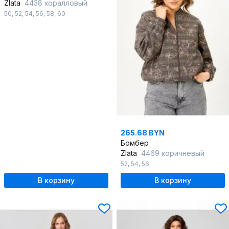
Zlata
4438 коралловый
50
,
52
,
54
,
56
,
58
,
60
265.68 BYN
Бомбер
Zlata
4469 коричневый
52
,
54
,
56
В корзину
В корзину