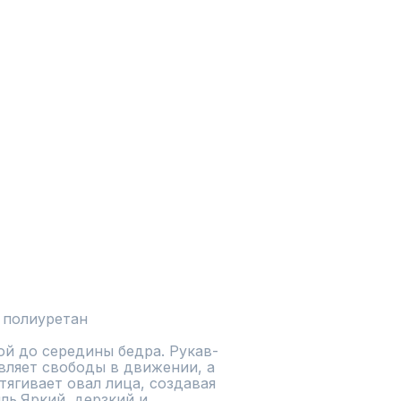
 полиуретан
й до середины бедра. Рукав-
вляет свободы в движении, а 
ягивает овал лица, создавая 
ь.Яркий, дерзкий и 