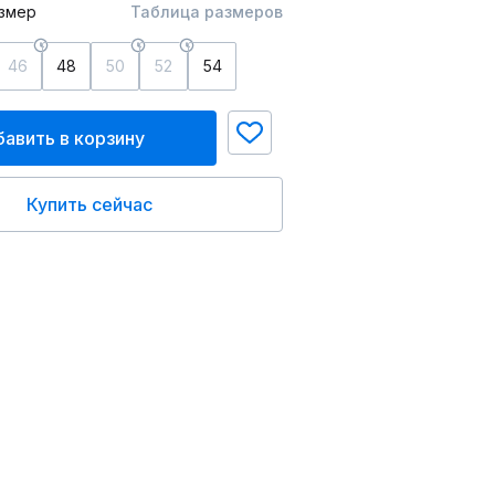
змер
Таблица размеров
46
48
50
52
54
авить в корзину
Купить сейчас