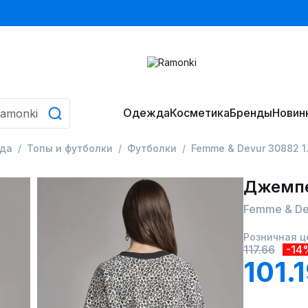
Одежда
Косметика
Бренды
Новин
да
Топы и футболки
Футболки
Femme & Devur 30882 1.
Джемпе
Femme & De
Розничная ц
117.66
-14
101.