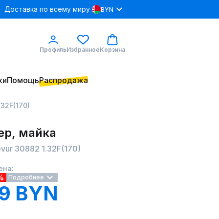
Доставка по всему миру
BYN
Профиль
Избранное
Корзина
ки
Помощь
Распродажа
32F(170)
р, майка
vur 30882 1.32F(170)
ена:
%
Подробнее
19 BYN