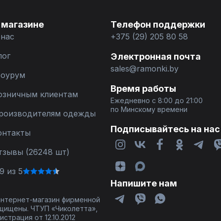
 магазине
Телефон поддержки
 нас
+375 (29) 205 80 58
лог
Электронная почта
sales@ramonki.by
оурум
Время работы
озничным клиентам
Ежедневно с 8:00 до 21:00
по Минскому времени
роизводителям одежды
Подписывайтесь на нас
онтакты
тзывы (26248 шт)
9 из 5
Напишите нам
 интернет-магазин фирменной
щищены. ЧТУП «Чиколетта»,
страция от 12.10.2012