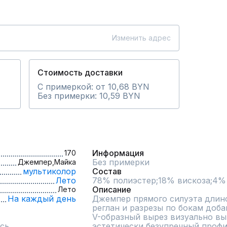
Изменить адрес
Стоимость доставки
С примеркой: от 10,68 BYN
Без примерки: 10,59 BYN
Информация
170
Без примерки
Джемпер,
Майка
мультиколор
Состав
Лето
78% полиэстер;18% вискоза;4%
Описание
Лето
На каждый день
Джемпер прямого силуэта длино
реглан и разрезы по бокам доба
V-образный вырез визуально выт
сь
эстетически безупречный профил