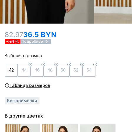
82.97
36.5 BYN
-56%
Подробнее
Выберите размер
42
44
46
48
50
52
54
Таблица размеров
Без примерки
В других цветах