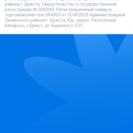
района г. Бреста. Свидетельство о государственной
регистрации № 0061143. Регистрационный номер в
торговом реестре 564352 от 12.09.2023 Администрацией
Ленинского района г. Бреста. Юр. адрес: Республика
Беларусь, г.Брест, ул. Буденного 17/1.