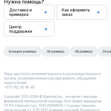
Нужна помощь?
Доставка и
Как оформить
примерка
заказ
Центр
поддержки
Большие размеры
46 размера
48 размера
50 р
Лицо местного исполнительного и распорядительного
органа, уполномоченное рассматривать обращения
покупателей:
+375 162 30-18-45
Copyright 2012-2026 © Ramonki.by - интернет-магазин
фирменной белорусской одежды. Все права защищены.
ЧТУП «Чиколетта», УНП 291136513. Государственная
регистрация от 12.10.2012 Администрацией Ленинского