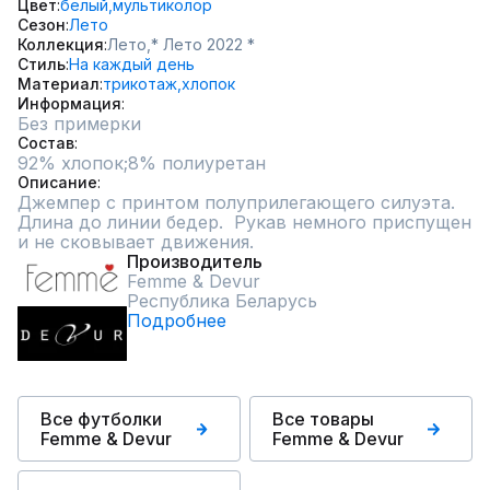
Цвет
белый,
мультиколор
Сезон
Лето
Коллекция
Лето,
* Лето 2022 *
Стиль
На каждый день
Материал
трикотаж,
хлопок
Информация
Без примерки
Состав
92% хлопок;8% полиуретан
Описание
Джемпер с принтом полуприлегающего силуэта. 
Длина до линии бедер.  Рукав немного приспущен 
и не сковывает движения.
Производитель
Femme & Devur
Республика Беларусь
Подробнее
Все футболки
Все товары
Femme & Devur
Femme & Devur