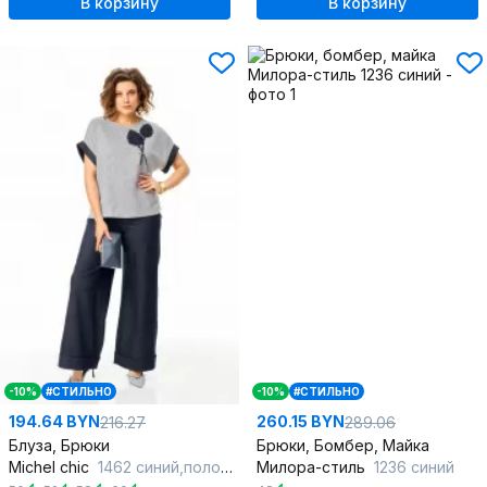
В корзину
В корзину
-10%
#СТИЛЬНО
-10%
#СТИЛЬНО
194.64 BYN
260.15 BYN
216.27
289.06
Блуза, Брюки
Брюки, Бомбер, Майка
Michel chic
1462 синий,полоска
Милора-стиль
1236 синий