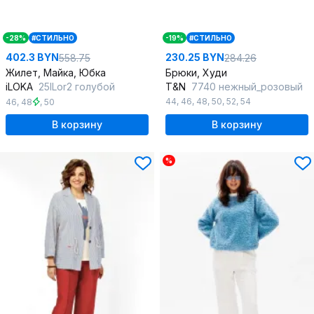
-28%
#СТИЛЬНО
-19%
#СТИЛЬНО
402.3 BYN
230.25 BYN
558.75
284.26
Жилет, Майка, Юбка
Брюки, Худи
iLOKA
25ILor2 голубой
T&N
7740 нежный_розовый
44
,
46
,
48
,
50
,
52
,
54
46
,
48
,
50
В корзину
В корзину
%