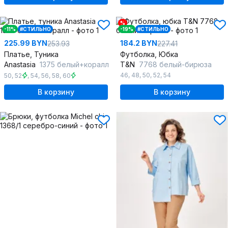
%
-11%
#СТИЛЬНО
-19%
#СТИЛЬНО
225.99 BYN
184.2 BYN
253.93
227.41
Платье, Туника
Футболка, Юбка
Anastasia
1375 белый+коралл
T&N
7768 белый-бирюза
46
,
48
,
50
,
52
,
54
50
,
52
,
54
,
56
,
58
,
60
В корзину
В корзину