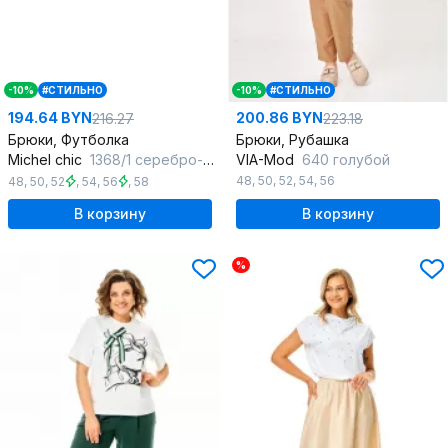
-10%
#СТИЛЬНО
-10%
#СТИЛЬНО
194.64 BYN
200.86 BYN
216.27
223.18
Брюки, Футболка
Брюки, Рубашка
Michel chic
1368/1 серебро-синий
VIA-Mod
640 голубой
48
,
50
,
52
,
54
,
56
48
,
50
,
52
,
54
,
56
,
58
В корзину
В корзину
%