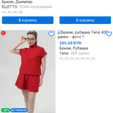
Брюки, Джемпер
ELLETTO
15349 коричневый
42
,
44
,
46
,
48
В корзину
В корзину
%
265.68 BYN
Брюки, Рубашка
Tensi
408 джинс
50
,
52
,
54
,
56
,
58
,
60
,
62
-28%
#СТИЛЬНО