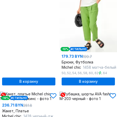
-10%
#СТИЛЬНО
179.73 BYN
199.7
Брюки, Футболка
Michel chic
1458 матча-белый
50
,
52
,
54
,
56
,
58
,
60
,
62
,
64
В корзину
В корзину
%
%
-16%
#СТИЛЬНО
236.71 BYN
281.8
Жакет, Платье
Michel chic
1428 черный-джинс