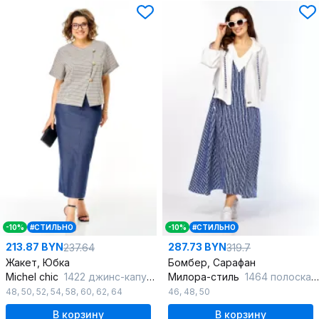
-10%
#СТИЛЬНО
-10%
#СТИЛЬНО
213.87 BYN
287.73 BYN
237.64
319.7
Жакет, Юбка
Бомбер, Сарафан
Michel chic
1422 джинс-капучино
Милора-стиль
1464 полоска_синий_электрик+белый
48
,
50
,
52
,
54
,
58
,
60
,
62
,
64
46
,
48
,
50
В корзину
В корзину