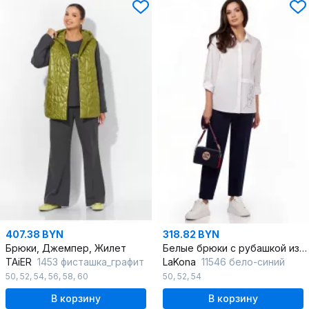
407.38 BYN
318.82 BYN
Брюки, Джемпер, Жилет
Белые брюки с рубашкой из хлопка и трикотажа
TAiER
1453 фисташка_графит
LaKona
11546 бело-синий
50
,
52
,
54
,
56
,
58
,
60
50
,
52
,
54
В корзину
В корзину