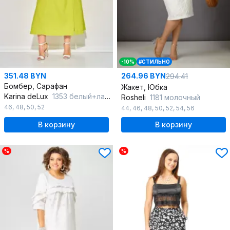
-10%
#СТИЛЬНО
351.48 BYN
264.96 BYN
294.41
Бомбер, Сарафан
Жакет, Юбка
Karina deLux
1353 белый+лайм
Rosheli
1181 молочный
46
,
48
,
50
,
52
44
,
46
,
48
,
50
,
52
,
54
,
56
В корзину
В корзину
%
%