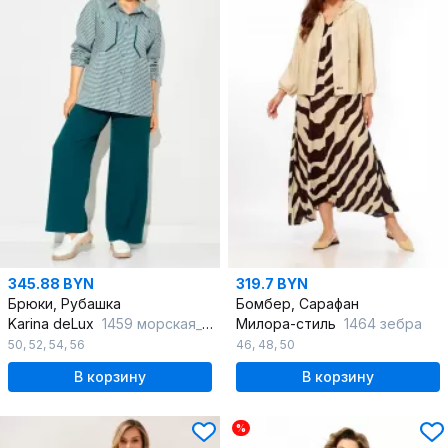
345.88 BYN
319.7 BYN
Брюки, Рубашка
Бомбер, Сарафан
Karina deLux
1459 морская_волна
Милора-стиль
1464 зебра
50
,
52
,
54
,
56
46
,
48
,
50
В корзину
В корзину
%