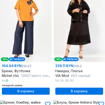
-10%
#СТИЛЬНО
-19%
#СТИЛЬНО
194.64 BYN
239.11 BYN
216.27
295.2
Брюки, Футболка
Накидка, Платье
Michel chic
1368/1 манго-синий
VIA-Mod
684 черный
54
,
56
,
58
,
60
64
последний размер
В корзину
В корзину