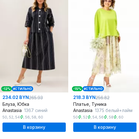
-12%
#СТИЛЬНО
-15%
#СТИЛЬНО
234.02 BYN
218.3 BYN
265.93
256.82
Блуза, Юбка
Платье, Туника
Anastasia
1367 синий
Anastasia
1375 белый+лайм
50
,
52
,
54
,
56
,
58
,
60
50
,
52
,
54
,
56
,
58
,
60
В корзину
В корзину