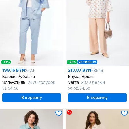
-21%
-25%
#СТИЛЬНО
199.16 BYN
213.87 BYN
252.1
285.16
Брюки, Рубашка
Блуза, Брюки
Элль-стиль
2476 голубой
Verita
2370 белый
52
,
54
,
56
50
,
52
,
54
,
56
В корзину
В корзину
%