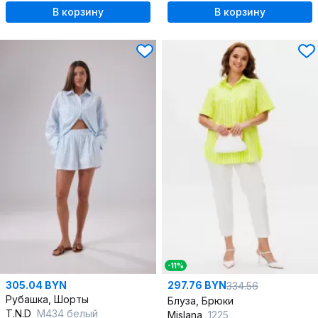
В корзину
В корзину
-11%
305.04 BYN
297.76 BYN
334.56
Рубашка, Шорты
Блуза, Брюки
T.N.D
М434 белый
Mislana
1225