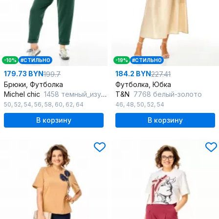
-10%
#СТИЛЬНО
-19%
#СТИЛЬНО
179.73 BYN
184.2 BYN
199.7
227.41
Брюки, Футболка
Футболка, Юбка
Michel chic
1458 темный_изумруд_белый
T&N
7768 белый-золото
50
,
52
,
54
,
56
,
58
,
60
,
62
,
64
46
,
48
,
50
,
52
,
54
В корзину
В корзину