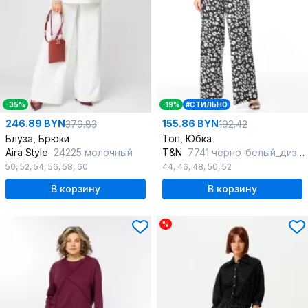
-35%
-19%
#СТИЛЬНО
246.89 BYN
155.86 BYN
379.83
192.42
Блуза, Брюки
Топ, Юбка
Aira Style
24225 молочный
T&N
7741 черно-белый_дизайн
50
,
52
,
54
,
56
,
58
,
60
44
,
46
,
48
,
50
,
52
В корзину
В корзину
%