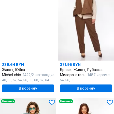
239.64 BYN
371.95 BYN
Жакет, Юбка
Брюки, Жилет, Рубашка
Michel chic
1422/2 шотландка
Милора-стиль
1487 карамель+молочный_шоколад
48
,
50
,
52
,
54
,
56
,
58
,
60
,
62
,
64
54
,
56
,
58
В корзину
В корзину
Новинка
Новинка