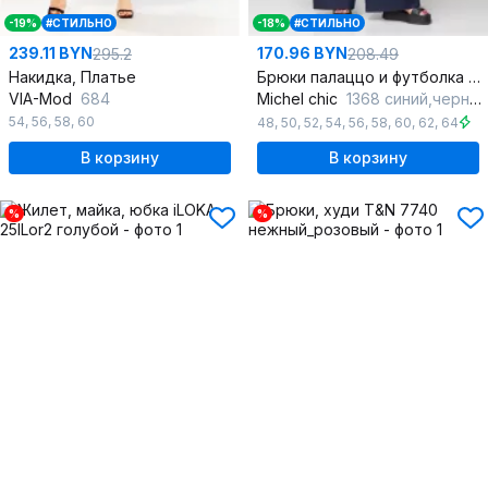
-19%
#СТИЛЬНО
-18%
#СТИЛЬНО
239.11 BYN
170.96 BYN
295.2
208.49
Накидка, Платье
Брюки палаццо и футболка из джинса и хлопка
VIA-Mod
684
Michel chic
1368 синий,черный
54
,
56
,
58
,
60
48
,
50
,
52
,
54
,
56
,
58
,
60
,
62
,
64
В корзину
В корзину
%
%