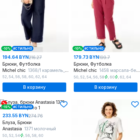
-10%
#СТИЛЬНО
-10%
#СТИЛЬНО
194.64 BYN
179.73 BYN
216.27
199.7
Брюки, Футболка
Брюки, Футболка
Michel chic
1368/1 карамель_синий
Michel chic
1458 марсала-белый
52
,
54
,
56
,
58
,
60
,
62
,
64
50
,
52
,
54
,
56
,
58
,
60
,
62
,
64
В корзину
В корзину
%
-15%
#СТИЛЬНО
233.55 BYN
274.76
Блуза, Брюки
Anastasia
1371 молочный
50
,
52
,
54
,
56
,
58
,
60