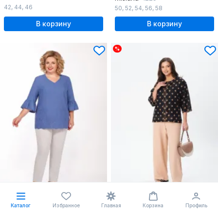
42
,
44
,
46
50
,
52
,
54
,
56
,
58
В корзину
В корзину
%
-25%
#СТИЛЬНО
Каталог
Избранное
Главная
Корзина
Профиль
279.71 BYN
213.87 BYN
285.41
285.16