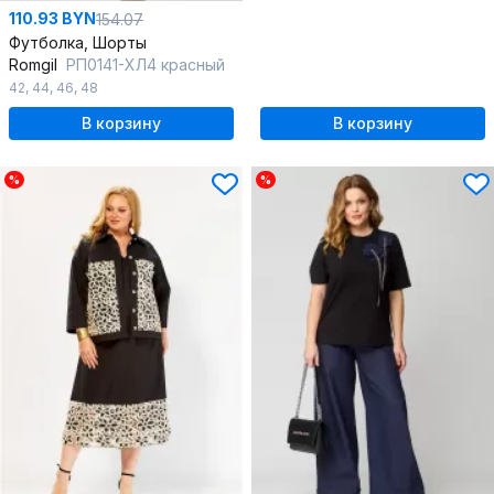
110.93 BYN
154.07
Футболка, Шорты
Romgil
РП0141-ХЛ4 красный
42
,
44
,
46
,
48
В корзину
В корзину
%
%