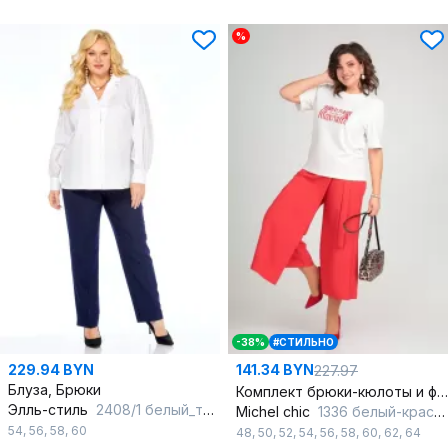
%
-38%
#СТИЛЬНО
229.94 BYN
141.34 BYN
227.97
Блуза, Брюки
Комплект брюки-кюлоты и футболка с принтом для жарких дней
Элль-стиль
2408/1 белый_темно-синий
Michel chic
1336 белый-красный
54
,
56
,
58
,
60
48
,
50
,
52
,
54
,
56
,
58
,
60
,
62
,
64