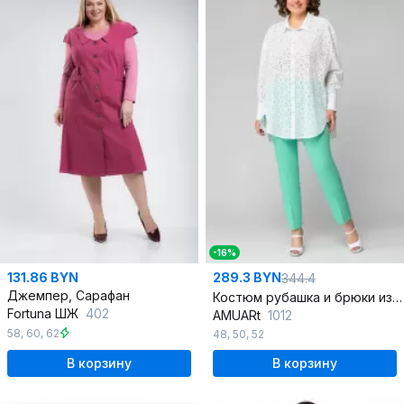
-16%
131.86 BYN
289.3 BYN
344.4
Джемпер, Сарафан
Костюм рубашка и брюки из хлопка для повседневной носки
Fortuna ШЖ
402
AMUARt
1012
58
,
60
,
62
48
,
50
,
52
В корзину
В корзину