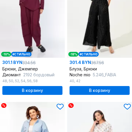
-10%
#СТИЛЬНО
-18%
#СТИЛЬНО
301.1 BYN
301.4 BYN
334.56
367.56
Брюки, Джемпер
Блуза, Брюки
Диомант
2192 бордовый
Noche mio
5.246_FABIA
48
,
50
,
52
,
54
,
56
,
58
40
,
42
В корзину
В корзину
%
%