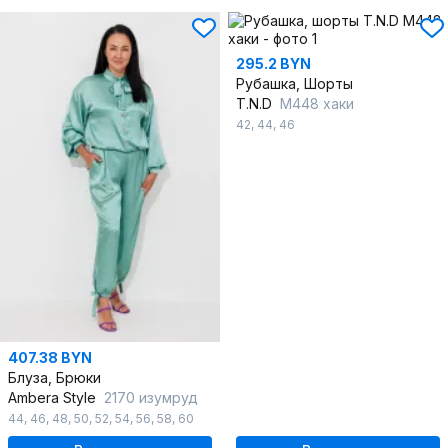
295.2 BYN
Рубашка, Шорты
T.N.D
М448 хаки
42
,
44
,
46
407.38 BYN
Блуза, Брюки
Ambera Style
2170 изумруд
44
,
46
,
48
,
50
,
52
,
54
,
56
,
58
,
60