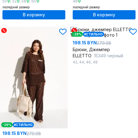
50
,
52
,
58
,
60
48
последний размер
последний размер
В корзину
В корзину
%
%
-29%
#СТИЛЬНО
198.15 BYN
279.08
Брюки, Джемпер
ELLETTO
15349 черный
42
,
44
,
46
,
48
-29%
#СТИЛЬНО
198.15 BYN
279.08