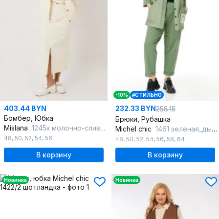
-10%
#СТИЛЬНО
403.44 BYN
232.33 BYN
258.15
Бомбер, Юбка
Брюки, Рубашка
Mislana
1245к молочно-сливочный
Michel chic
1461 зеленая_дымка
48
,
50
,
52
,
54
,
56
48
,
50
,
52
,
54
,
56
,
58
,
64
В корзину
В корзину
Новинка
Новинка