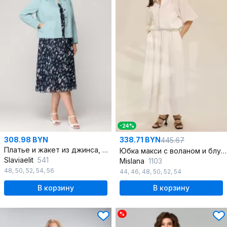
-24%
308.98 BYN
338.71 BYN
445.67
Платье и жакет из джинса, хлопка и шифона в классическом стиле
Юбка макси с воланом и блузой на резинке из текстиля
Slaviaelit
541
Mislana
1103
48
,
50
,
52
,
54
,
56
44
,
46
,
48
,
50
,
52
,
54
В корзину
В корзину
%