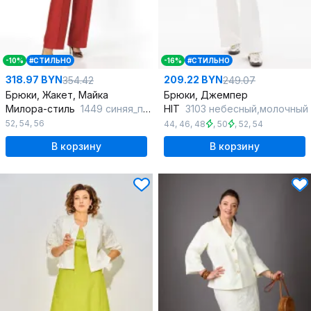
-10%
#СТИЛЬНО
-16%
#СТИЛЬНО
318.97 BYN
209.22 BYN
354.42
249.07
Брюки, Жакет, Майка
Брюки, Джемпер
Милора-стиль
1449 синяя_полоска+красный
HIT
3103 небесный,молочный
52
,
54
,
56
44
,
46
,
48
,
50
,
52
,
54
В корзину
В корзину