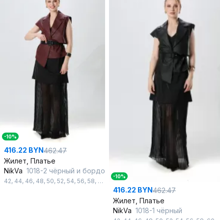
-10%
416.22 BYN
462.47
Жилет, Платье
NikVa
1018-2 чёрный и бордо
-10%
42
,
44
,
46
,
48
,
50
,
52
,
54
,
56
,
58
,
60
416.22 BYN
462.47
Жилет, Платье
NikVa
1018-1 чёрный