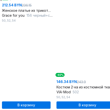
212.54 BYN
236.15
Женское платье из трикотажа с кожзамом, с нагрудными вытачками
Grace for you
156 черный+синий
50
,
52
,
54
-40%
146.34 BYN
243.9
VIA-Mod
502
50
,
52
,
54
В корзину
В корзину