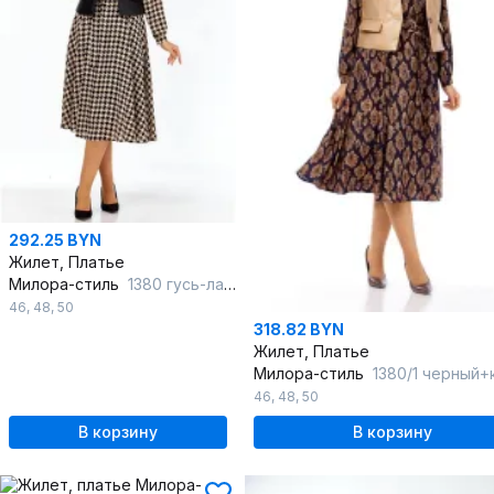
292.25 BYN
Жилет, Платье
Милора-стиль
1380 гусь-лапка+черный
46
,
48
,
50
318.82 BYN
Жилет, Платье
Милора-стиль
1380/1 черный+капучин
46
,
48
,
50
В корзину
В корзину