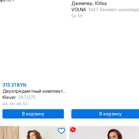
Джемпер, Юбка
VOLNA
1447 бежево-шоколад
54
,
56
313.21 BYN
Двухпредметный комплект юбки из экокожи и блузы прямого кроя
Klever
297/275
44
,
46
,
48
,
50
В корзину
В корзину
%