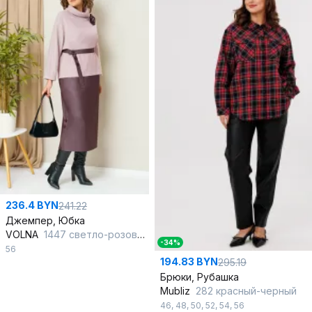
236.4 BYN
241.22
Джемпер, Юбка
VOLNA
1447 светло-розовый_ежевика
-34%
56
194.83 BYN
295.19
Брюки, Рубашка
Mubliz
282 красный-черный
46
,
48
,
50
,
52
,
54
,
56