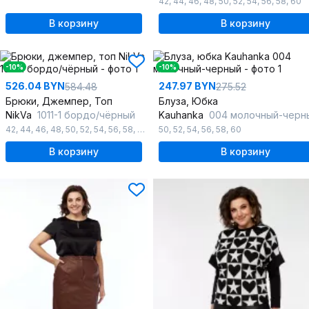
42
,
44
,
46
,
48
,
50
,
52
,
54
,
56
,
58
,
60
В корзину
В корзину
-10%
-10%
526.04 BYN
247.97 BYN
584.48
275.52
Брюки, Джемпер, Топ
Блуза, Юбка
NikVa
1011-1 бордо/чёрный
Kauhanka
004 молочный-черн
42
,
44
,
46
,
48
,
50
,
52
,
54
,
56
,
58
,
60
50
,
52
,
54
,
56
,
58
,
60
В корзину
В корзину