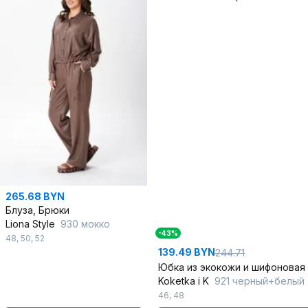
265.68 BYN
Блуза, Брюки
Liona Style
930 мокко
-43%
48
,
50
,
52
139.49 BYN
244.71
Koketka i K
921 черный+белый
46
,
48