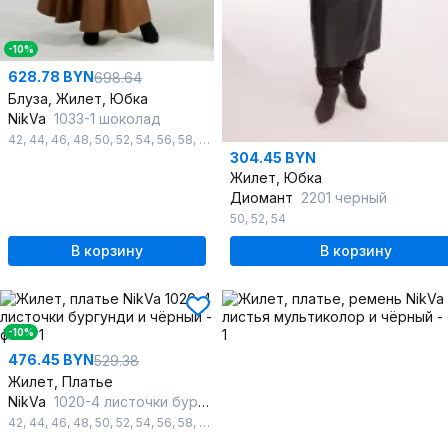
-10%
628.78 BYN
698.64
Блуза, Жилет, Юбка
NikVa
1033-1 шоколад
42
,
44
,
46
,
48
,
50
,
52
,
54
,
56
,
58
,
60
304.45 BYN
Жилет, Юбка
Диомант
2201 черный
50
,
52
,
54
В корзину
В корзину
-10%
476.45 BYN
529.38
Жилет, Платье
NikVa
1020-4 листочки бургунди и чёрный
42
,
44
,
46
,
48
,
50
,
52
,
54
,
56
,
58
,
60