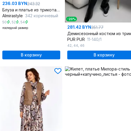
236.03 BYN
243.32
Блуза и платье из трикотажа и эко-кожи с разрезами летний комплект
Almirastyle
342 коричневый
-20%
50
,
52
,
54
281.42 BYN
351.77
последний размер
PUR PUR
11-140/1
42
,
44
,
46
В корзину
В корзину