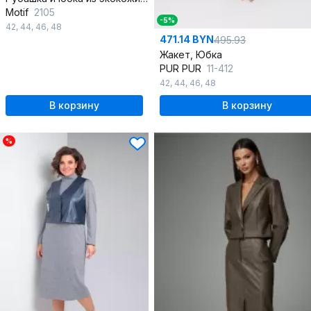
Motif
2105
-5%
42
,
44
,
46
,
48
471.14 BYN
495.93
Жакет, Юбка
PUR PUR
11-412
42
,
44
,
46
,
48
В корзину
В корзину
%