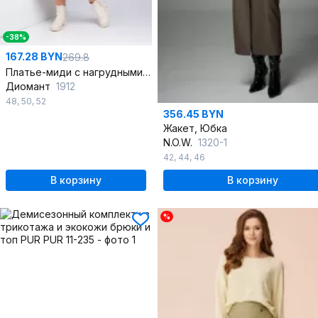
-38%
167.28 BYN
269.8
Платье-миди с нагрудными вытачками и воротником стойка
Диомант
1912
48
,
50
,
52
356.45 BYN
Жакет, Юбка
N.O.W.
1320-1
42
,
44
,
46
В корзину
В корзину
%