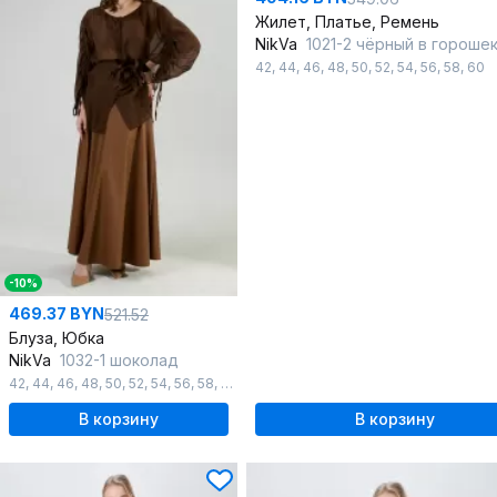
Жилет, Платье, Ремень
NikVa
1021-2 чёрный в горошек и ч
42
,
44
,
46
,
48
,
50
,
52
,
54
,
56
,
58
,
60
-10%
469.37 BYN
521.52
Блуза, Юбка
NikVa
1032-1 шоколад
42
,
44
,
46
,
48
,
50
,
52
,
54
,
56
,
58
,
60
В корзину
В корзину