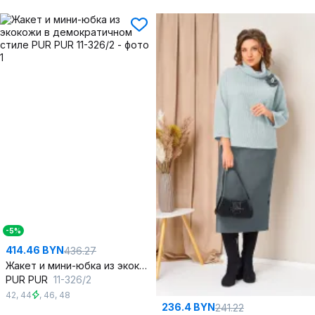
-5%
414.46 BYN
436.27
Жакет и мини-юбка из экокожи в демократичном стиле
PUR PUR
11-326/2
42
,
44
,
46
,
48
236.4 BYN
241.22