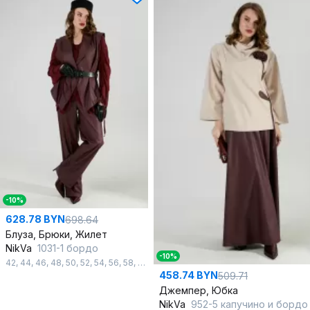
-10%
628.78 BYN
698.64
Блуза, Брюки, Жилет
NikVa
1031-1 бордо
-10%
42
,
44
,
46
,
48
,
50
,
52
,
54
,
56
,
58
,
60
458.74 BYN
509.71
Джемпер, Юбка
NikVa
952-5 капучино и бордо