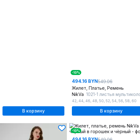
-10%
494.16 BYN
549.06
Жилет, Платье, Ремень
NikVa
1021-1 листья мультиколор и ч
42
,
44
,
46
,
48
,
50
,
52
,
54
,
56
,
58
,
60
В корзину
В корзину
-10%
494.16 BYN
549.06