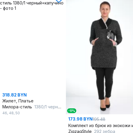
318.82 BYN
Жилет, Платье
Милора-стиль
1380/1 черный+капучино
-11%
46
,
48
,
50
173.98 BYN
195.48
ZigzagStyle
292 зебра