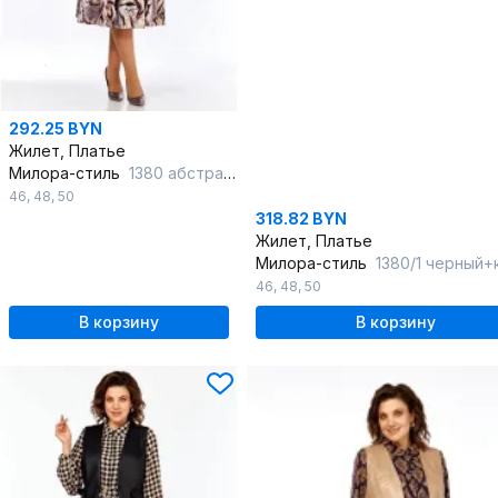
292.25 BYN
Жилет, Платье
Милора-стиль
1380 абстракция+капучино
46
,
48
,
50
318.82 BYN
Жилет, Платье
Милора-стиль
1380/1 черный+капучино_
46
,
48
,
50
В корзину
В корзину