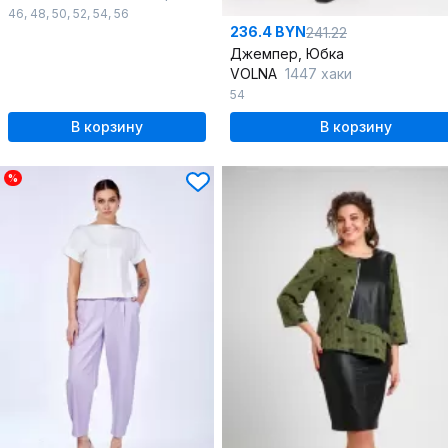
46
,
48
,
50
,
52
,
54
,
56
236.4 BYN
241.22
Джемпер, Юбка
VOLNA
1447 хаки
54
В корзину
В корзину
%