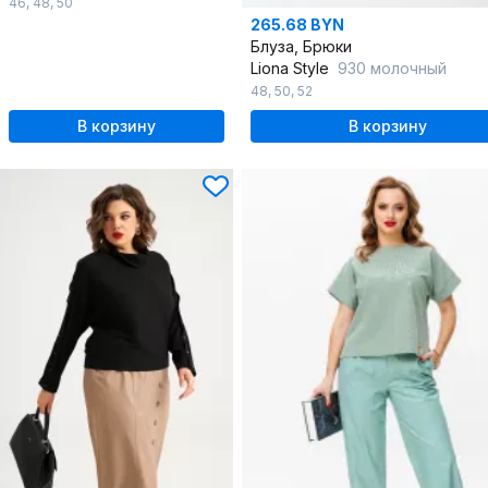
46
,
48
,
50
265.68 BYN
Блуза, Брюки
Liona Style
930 молочный
48
,
50
,
52
В корзину
В корзину