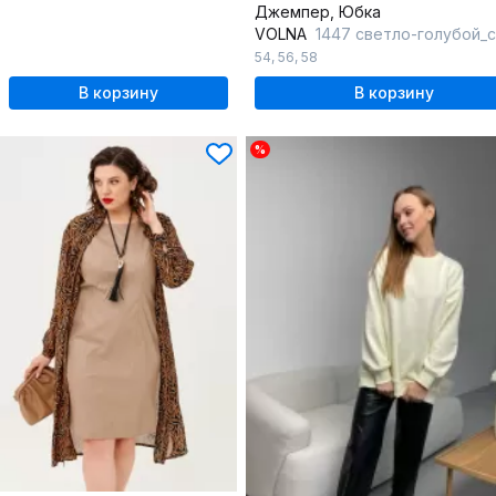
Джемпер, Юбка
VOLNA
1447 светло-голубой_
54
,
56
,
58
В корзину
В корзину
%