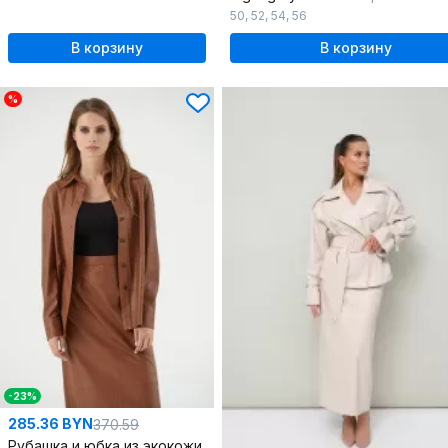
50
,
52
,
54
,
56
В корзину
В корзину
%
-23%
285.36 BYN
370.59
Рубашка и юбка из экокожи на демисезон