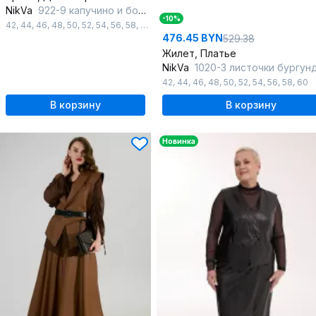
NikVa
922-9 капучино и бордо
-10%
42
,
44
,
46
,
48
,
50
,
52
,
54
,
56
,
58
,
60
476.45 BYN
529.38
Жилет, Платье
NikVa
1020-3 листочки бургунди и 
42
,
44
,
46
,
48
,
50
,
52
,
54
,
56
,
58
,
60
В корзину
В корзину
Новинка