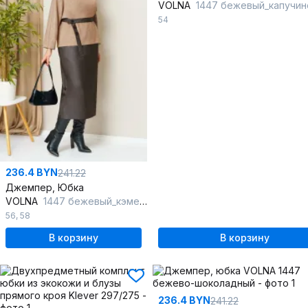
VOLNA
1447 бежевый_капучин
54
236.4 BYN
241.22
Джемпер, Юбка
VOLNA
1447 бежевый_кэмел,шоколад
56
,
58
В корзину
В корзину
236.4 BYN
241.22