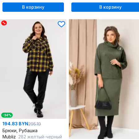
В корзину
В корзину
%
-34%
194.83 BYN
295.19
Брюки, Рубашка
Mubliz
282 желтый-черный