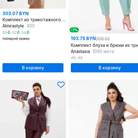
303.07 BYN
Комплект из трикотажного джемпера и юбки из эко-кожи
Almirastyle
400
-7%
50
,
52
,
54
193.75 BYN
208.33
последний размер
Anastasia
1090 мята
46
,
48
В корзину
В корзину