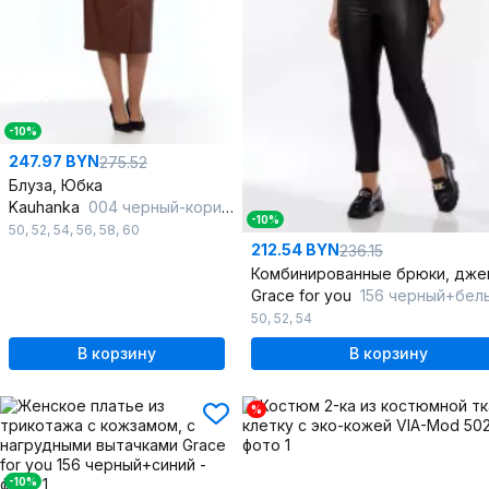
-10%
247.97 BYN
275.52
Блуза, Юбка
Kauhanka
004 черный-коричневый
-10%
50
,
52
,
54
,
56
,
58
,
60
212.54 BYN
236.15
Grace for you
156 черный+бел
50
,
52
,
54
В корзину
В корзину
%
-10%