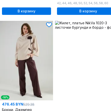
42
,
44
,
46
,
48
,
50
,
52
,
54
,
56
,
58
,
60
В корзину
В корзину
-10%
476.45 BYN
529.38
Брюки, Джемпер