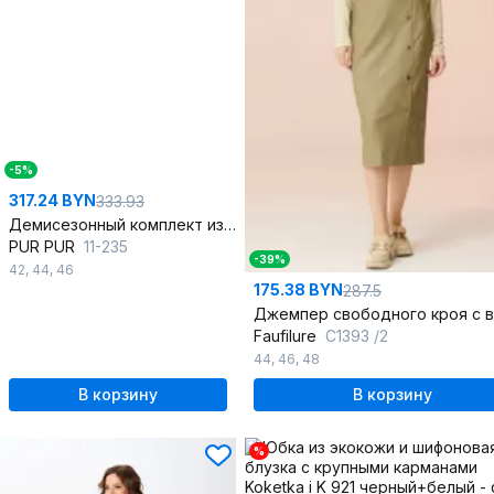
-5%
317.24 BYN
333.93
Демисезонный комплект из трикотажа и экокожи брюки и топ
PUR PUR
11-235
-39%
42
,
44
,
46
175.38 BYN
287.5
Faufilure
C1393 /2
44
,
46
,
48
В корзину
В корзину
%