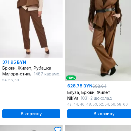
371.95 BYN
Брюки, Жилет, Рубашка
Милора-стиль
1487 карамель+молочный_шоколад
-10%
54
,
56
,
58
628.78 BYN
698.64
Блуза, Брюки, Жилет
NikVa
1031-2 шоколад
42
,
44
,
46
,
48
,
50
,
52
,
54
,
56
,
58
,
60
В корзину
В корзину