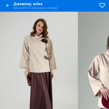
Джемпер, юбка
NikVa 952-5 капучино и бордо