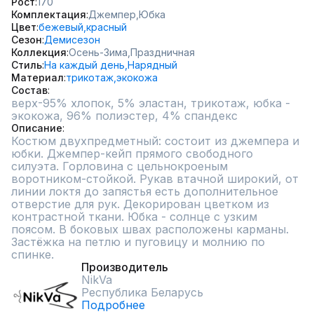
Рост
170
Комплектация
Джемпер,
Юбка
Цвет
бежевый,
красный
Сезон
Демисезон
Коллекция
Осень-Зима,
Праздничная
Стиль
На каждый день,
Нарядный
Материал
трикотаж,
экокожа
Состав
верх-95% хлопок, 5% эластан, трикотаж, юбка - 
экокожа, 96% полиэстер, 4% спандекс
Описание
Костюм двухпредметный: состоит из джемпера и 
юбки. Джемпер-кейп прямого свободного 
силуэта. Горловина с цельнокроеным 
воротником-стойкой. Рукав втачной широкий, от 
линии локтя до запястья есть дополнительное 
отверстие для рук. Декорирован цветком из 
контрастной ткани. Юбка - солнце с узким 
поясом. В боковых швах расположены карманы. 
Застёжка на петлю и пуговицу и молнию по 
спинке.
Производитель
NikVa
Республика Беларусь
Подробнее