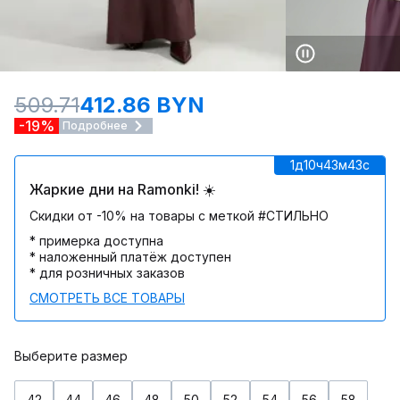
509.71
412.86 BYN
-19%
Подробнее
1д
10ч
43м
43c
Жаркие дни на Ramonki! ☀️
Скидки от -10% на товары с меткой #СТИЛЬНО
* примерка доступна
* наложенный платёж доступен
* для розничных заказов
СМОТРЕТЬ ВСЕ ТОВАРЫ
Выберите размер
42
44
46
48
50
52
54
56
58