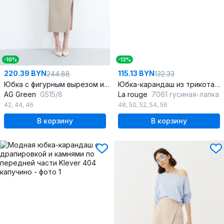
-10%
-13%
220.39 BYN
115.13 BYN
244.88
132.33
Юбка с фигурным вырезом из костюмно-плательной ткани
Юбка-карандаш из трикотажа, высокая посадка, демисезон
AG Green
G515/8
La rouge
7061 гусиная-лапка
42
,
44
,
46
48
,
50
,
52
,
54
,
56
В корзину
В корзину