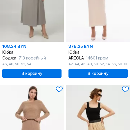
108.24 BYN
378.25 BYN
Юбка
Юбка
Соджи
713 кофейный
AREOLA
14601 крем
46
,
48
,
50
,
52
,
54
42-44
,
46-48
,
50-52
,
54-56
,
58-60
В корзину
В корзину