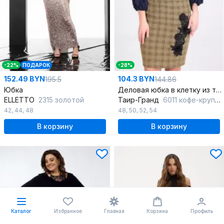
-22%
ПОДАРОК
-28%
152.49 BYN
104.3 BYN
195.5
144.86
Юбка
Деловая юбка в клетку из текстиля с кружевными вставками
ELLETTO
2315 золотой
Таир-Гранд
6011 кофе-крупная_клетка
42
,
44
,
48
48
,
50
,
52
,
54
В корзину
В корзину
Каталог
Избранное
Главная
Корзина
Профиль