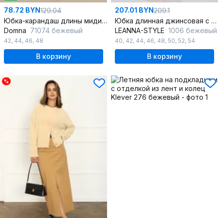
78.72 BYN
207.01 BYN
129.04
209.1
Юбка-карандаш длины миди из вискозы с высокой посадкой для офиса
Юбка длинная джинсовая с гульфиком и застежкой на пуговицу
Domna
71074 бежевый
LEANNA-STYLE
1006 бежевый
42
,
44
,
46
,
48
40
,
42
,
44
,
46
,
48
,
50
,
52
,
54
В корзину
В корзину
%