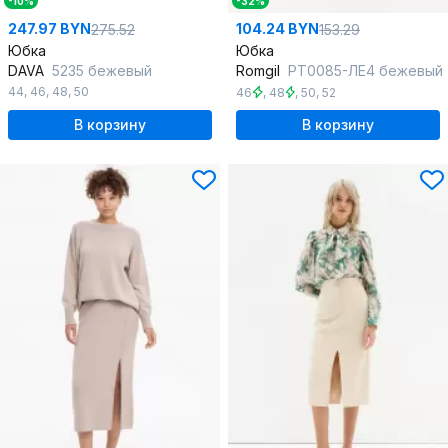
-10%
-32%
247.97 BYN
104.24 BYN
275.52
153.29
Юбка
Юбка
DAVA
5235 бежевый
Romgil
РТ0085-ЛЕ4 бежевый
44
,
46
,
48
,
50
46
,
48
,
50
,
52
В корзину
В корзину