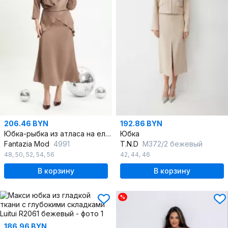
206.46 BYN
192.86 BYN
Юбка-рыбка из атласа на еластичном поясе
Юбка
Fantazia Mod
4991
T.N.D
М372/2 бежевый
48
,
50
,
52
,
54
,
56
42
,
44
,
46
В корзину
В корзину
%
186.96 BYN