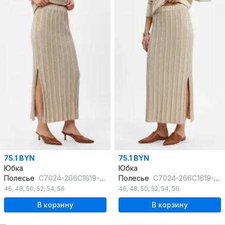
75.1 BYN
75.1 BYN
Юбка
Юбка
Полесье
С7024-266С1619-Д43 158,164 суровый + бежевый
Полесье
С7024-266С1619-Д43 158,164 суровый + кокосовое молоко
46
,
48
,
50
,
52
,
54
,
56
46
,
48
,
50
,
52
,
54
,
56
В корзину
В корзину