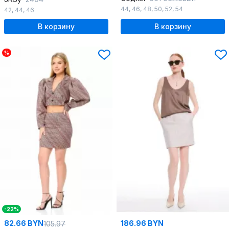
44
,
46
,
48
,
50
,
52
,
54
42
,
44
,
46
В корзину
В корзину
%
-22%
82.66 BYN
186.96 BYN
105.97