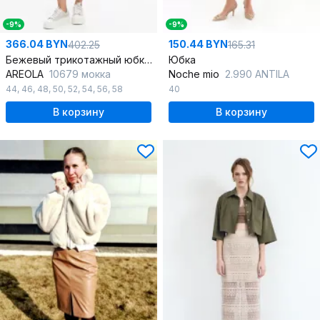
-9%
-9%
366.04 BYN
150.44 BYN
402.25
165.31
Бежевый трикотажный юбка с мягкими складками
Юбка
AREOLA
10679 мокка
Noche mio
2.990 ANTILA
44
,
46
,
48
,
50
,
52
,
54
,
56
,
58
40
В корзину
В корзину