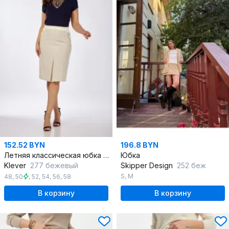
152.52 BYN
196.8 BYN
Летняя классическая юбка с клиньями на поясе
Юбка
Klever
277 бежевый
Skipper Design
252 беж
S
,
M
48
,
50
,
52
,
54
,
56
,
58
В корзину
В корзину