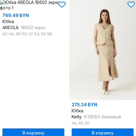
769.49 BYN
Юбка
AREOLA
18602 экрю
42-44
,
48-50
,
52-54
,
56-58
275.34 BYN
Юбка
Ketty
K-08150 бежевый
44
,
46
,
50
В корзину
В корзину