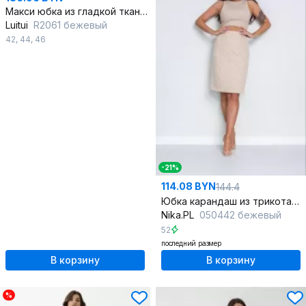
Макси юбка из гладкой ткани с глубокими складками
Luitui
R2061 бежевый
42
,
44
,
46
-21%
114.08 BYN
144.4
Юбка карандаш из трикотажа с молнией и шлицей
Nika.PL
050442 бежевый
52
последний размер
В корзину
В корзину
%