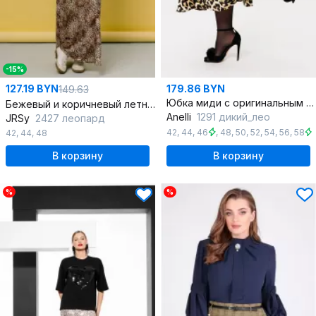
-15%
127.19 BYN
179.86 BYN
149.63
Юбка миди с оригинальным кройом из атласа с потайной молнией
Бежевый и коричневый летний шелковый юбка с печатным рисунком
Anelli
1291 дикий_лео
JRSy
2427 леопард
42
,
44
,
46
,
48
,
50
,
52
,
54
,
56
,
58
42
,
44
,
48
В корзину
В корзину
%
%