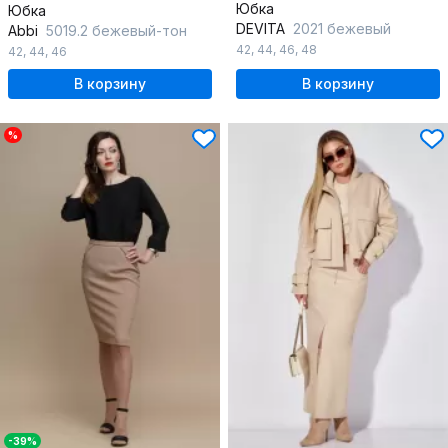
Юбка
Юбка
DEVITA
2021 бежевый
Abbi
5019.2 бежевый-тон
42
,
44
,
46
,
48
42
,
44
,
46
В корзину
В корзину
%
-39%