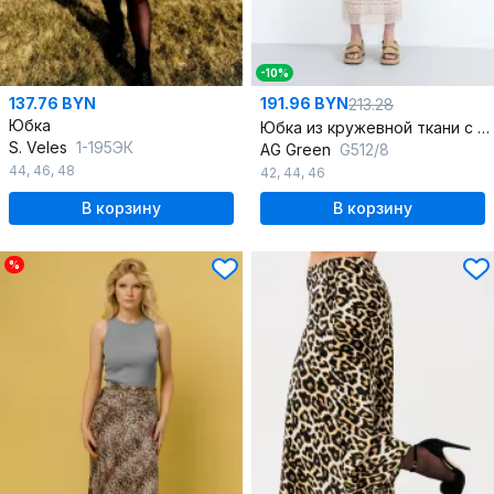
-10%
137.76 BYN
191.96 BYN
213.28
Юбка
Юбка из кружевной ткани с талевыми вытачками и вырезом
S. Veles
1-195ЭК
AG Green
G512/8
44
,
46
,
48
42
,
44
,
46
В корзину
В корзину
%