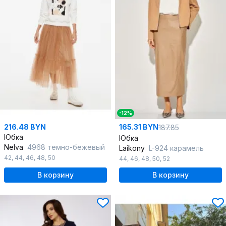
-12%
216.48 BYN
165.31 BYN
187.85
Юбка
Юбка
Nelva
4968 темно-бежевый
Laikony
L-924 карамель
42
,
44
,
46
,
48
,
50
44
,
46
,
48
,
50
,
52
В корзину
В корзину