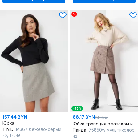
%
-53%
157.44 BYN
88.17 BYN
187.59
Юбка
Юбка трапеция с запахом и пуговицами из текстиля
T.N.D
М367 бежево-серый
Панда
75850w мультиколор
42
,
44
,
46
42