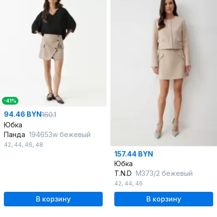
-41%
94.46 BYN
160.1
Юбка
Панда
194653w бежевый
42
,
44
,
46
,
48
157.44 BYN
Юбка
T.N.D
М373/2 бежевый
42
,
44
,
46
В корзину
В корзину