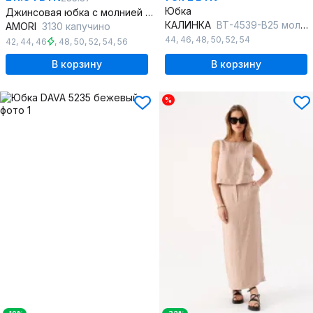
Юбка
Джинсовая юбка с молнией и разрезом
КАЛИНКА
ВТ-4539-В25 молочный
AMORI
3130 капучино
44
,
46
,
48
,
50
,
52
,
54
42
,
44
,
46
,
48
,
50
,
52
,
54
,
56
В корзину
В корзину
%