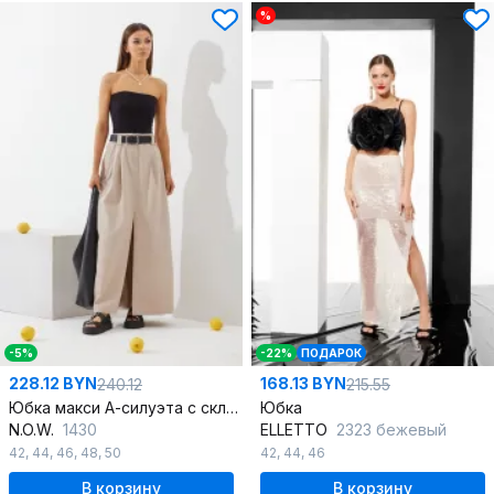
%
-5%
-22%
ПОДАРОК
228.12 BYN
168.13 BYN
240.12
215.55
Юбка макси А-силуэта с складками и прорезными карманами
Юбка
N.O.W.
1430
ELLETTO
2323 бежевый
42
,
44
,
46
,
48
,
50
42
,
44
,
46
В корзину
В корзину