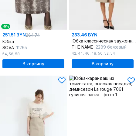
-5%
251.51 BYN
233.46 BYN
264.74
Юбка классическая зауженная на притачном поясе и разрезом
Юбка
THE NAME
2289 бежевый
SOVA
11265
42
,
44
,
46
,
48
,
50
,
52
,
54
54
,
56
,
58
В корзину
В корзину