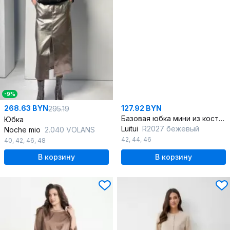
-9%
268.63 BYN
127.92 BYN
295.19
Базовая юбка мини из костюмной ткани на подкладке
Юбка
Luitui
R2027 бежевый
Noche mio
2.040 VOLANS
42
,
44
,
46
40
,
42
,
46
,
48
В корзину
В корзину