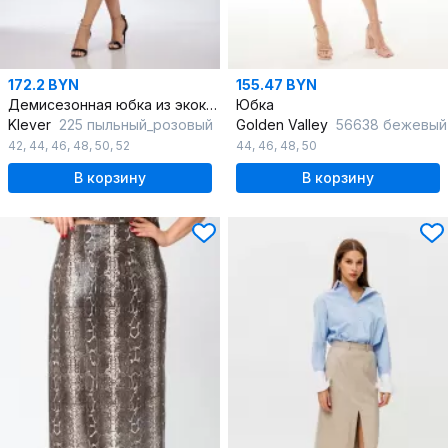
172.2 BYN
155.47 BYN
Демисезонная юбка из экокожи с складками и карманами
Юбка
Klever
225 пыльный_розовый
Golden Valley
56638 бежевый
42
,
44
,
46
,
48
,
50
,
52
44
,
46
,
48
,
50
В корзину
В корзину