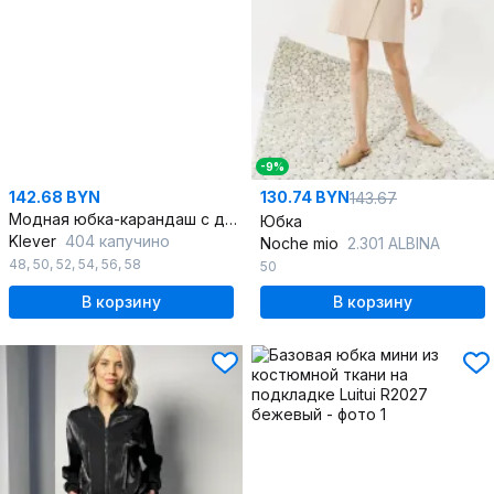
-9%
142.68 BYN
130.74 BYN
143.67
Модная юбка-карандаш с драпировкой и камнями по передней части
Юбка
Klever
404 капучино
Noche mio
2.301 ALBINA
48
,
50
,
52
,
54
,
56
,
58
50
В корзину
В корзину