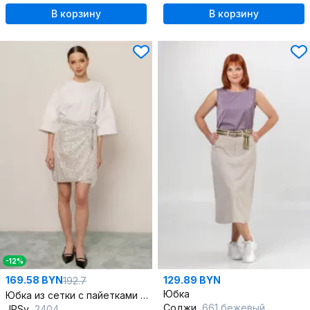
В корзину
В корзину
-12%
169.58 BYN
129.89 BYN
192.7
Юбка
Юбка из сетки с пайетками в нарядном стиле до колен
Соджи
661 бежевый
JRSy
2404