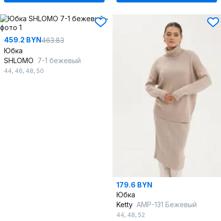
459.2 BYN
463.83
Юбка
SHLOMO
7-1 бежевый
44
,
46
,
48
,
50
179.6 BYN
Юбка
Ketty
AMР-131 Бежевый
44
,
48
,
52