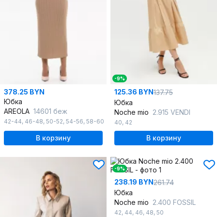
-9%
378.25 BYN
125.36 BYN
137.75
Юбка
Юбка
AREOLA
14601 беж
Noche mio
2.915 VENDI
42-44
,
46-48
,
50-52
,
54-56
,
58-60
40
,
42
В корзину
В корзину
-9%
238.19 BYN
261.74
Юбка
Noche mio
2.400 FOSSIL
42
,
44
,
46
,
48
,
50