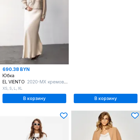
690.38 BYN
Юбка
EL VIENTO
2020-MX кремовый
XS
,
S
,
L
,
XL
В корзину
В корзину