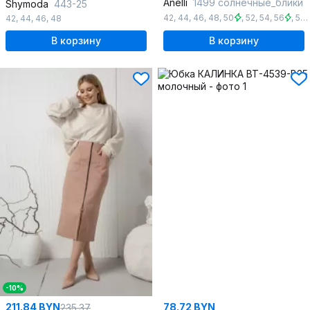
Anelli
1499 солнечные_блики
Shymoda
443-25
42
,
44
,
46
,
48
,
50
,
52
,
54
,
56
,
58
42
,
44
,
46
,
48
В корзину
В корзину
-10%
211.84 BYN
78.72 BYN
235.37