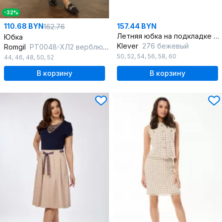
-32%
110.68 BYN
157.44 BYN
162.76
Летняя юбка на подкладке и с отделкой из лент и колец
Юбка
Klever
276 бежевый
Romgil
РТ0048-ХЛ2 верблюжий
50
,
52
,
54
,
56
,
58
,
60
44
,
46
,
48
,
50
,
52
В корзину
В корзину