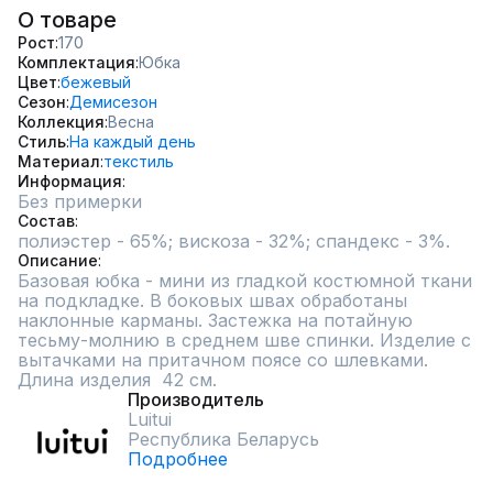
О товаре
Рост
170
Комплектация
Юбка
Цвет
бежевый
Сезон
Демисезон
Коллекция
Весна
Стиль
На каждый день
Материал
текстиль
Информация
Без примерки
Состав
полиэстер - 65%; вискоза - 32%; спандекс - 3%.
Описание
Базовая юбка - мини из гладкой костюмной ткани 
на подкладке. В боковых швах обработаны 
наклонные карманы. Застежка на потайную 
тесьму-молнию в среднем шве спинки. Изделие с 
вытачками на притачном поясе со шлевками. 

Длина изделия  42 см.
Производитель
Luitui
Республика Беларусь
Подробнее