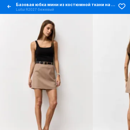
Базовая юбка мини из костюмной ткани на подкладке
Luitui R2027 бежевый