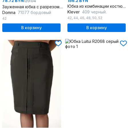
78.72 BYN
156.2 BYN
129.04
Юбка из комбинации костюмной и трикотажной ткани с оригинальными деталями
Зауженная юбка с разрезом из вискозы для делового стиля
Klever
409 черный.
Domna
71077 бордовый
42
,
44
,
46
,
48
,
50
,
52
42
В корзину
В корзину