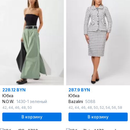
228.12 BYN
287.9 BYN
Юбка
Юбка
N.O.W.
1430-1 зеленый
Bazalini
5088
42
,
44
,
46
,
48
,
50
42
,
44
,
46
,
48
,
50
,
52
,
54
,
56
,
58
В корзину
В корзину