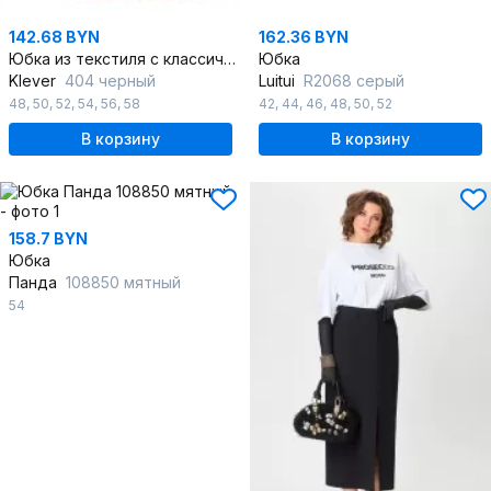
142.68 BYN
162.36 BYN
Юбка из текстиля с классическим кроем и потайной застёжкой
Юбка
Klever
404 черный
Luitui
R2068 серый
48
,
50
,
52
,
54
,
56
,
58
42
,
44
,
46
,
48
,
50
,
52
В корзину
В корзину
158.7 BYN
Юбка
Панда
108850 мятный
54