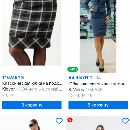
-49%
140.8 BYN
98.4 BYN
192.94
Классическая юбка на подкладке с потайной молнией и шлицами
Юбка классическая с веерообразной складкой и подкладкой
Klever
400А черный_серый_клетка
S. Veles
1-89А46
48
,
50
42
,
44
,
46
,
48
В корзину
В корзину
%