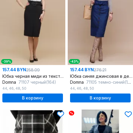
-39%
-43%
157.44 BYN
157.44 BYN
258.09
276.21
Юбка черная миди из текстиля с разрезом и классическим силуэтом
Юбка синяя джинсовая в деловом стиле с длиной миди
Domna
71107 черный(164)
Domna
71105 темно-синий(170)
44
,
46
,
48
,
50
44
,
46
,
48
,
50
В корзину
В корзину
%