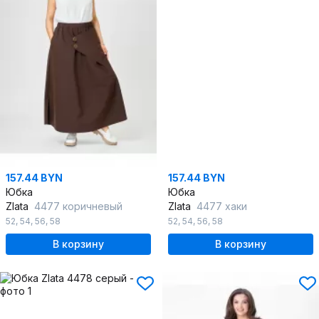
157.44 BYN
157.44 BYN
Юбка
Юбка
Zlata
4477 коричневый
Zlata
4477 хаки
52
,
54
,
56
,
58
52
,
54
,
56
,
58
В корзину
В корзину