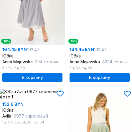
-15%
-15%
164.45 BYN
164.45 BYN
193.47
193.47
Юбка
Юбка
Anna Majewska
334 жемчуг
Anna Majewska
А334 серо-коричневый
50
,
52
,
54
,
56
50
,
52
,
54
,
56
В корзину
В корзину
152.6 BYN
Юбка
Avila
0977 сиреневый
52
,
54
,
56
,
58
,
60
,
62
,
64