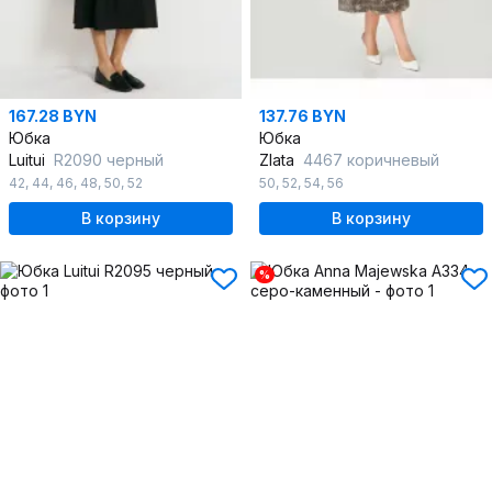
167.28 BYN
137.76 BYN
Юбка
Юбка
Luitui
R2090 черный
Zlata
4467 коричневый
42
,
44
,
46
,
48
,
50
,
52
50
,
52
,
54
,
56
В корзину
В корзину
%