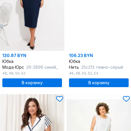
130.87 BYN
106.23 BYN
Юбка
Юбка
Мода Юрс
26-2896 синий_
Нить
25с213 темно-серый
46
,
48
,
50
,
52
46
,
48
,
50
,
52
,
54
В корзину
В корзину