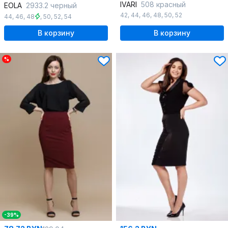
IVARI
508 красный
EOLA
2933.2 черный
42
,
44
,
46
,
48
,
50
,
52
44
,
46
,
48
,
50
,
52
,
54
В корзину
В корзину
%
-39%