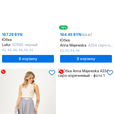
-15%
167.28 BYN
164.45 BYN
193.47
Юбка
Юбка
Luitui
R2095 черный
Anna Majewska
А334 серо-каменный
42
,
44
,
46
,
48
,
50
,
52
50
,
52
,
54
,
56
В корзину
В корзину
%
%