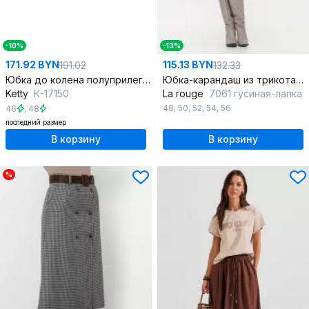
-10%
-13%
171.92 BYN
115.13 BYN
191.02
132.33
Юбка до колена полуприлегающего силуэта из текстиля
Юбка-карандаш из трикотажа, высокая посадка, демисезон
Ketty
К-17150
La rouge
7061 гусиная-лапка
48
,
50
,
52
,
54
,
56
46
,
48
последний размер
В корзину
В корзину
%