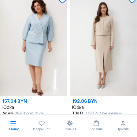
157.04 BYN
192.86 BYN
Юбка
Юбка
Anelli
1843 голубка
T.N.D
М372/2 бежевый
42
,
44
,
46
48
,
50
,
52
,
54
,
56
,
58
,
60
Каталог
Избранное
Главная
Корзина
Профиль
В корзину
В корзину