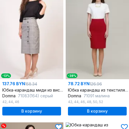
-13%
-38%
137.76 BYN
78.72 BYN
158.34
126.96
Юбка-карандаш миди из вискозы с шлицей и ремешком для делового стиля
Юбка карандаш из текстиля с высокой посадкой
Domna
71083(164) серый
Domna
71091 малина
42
,
44
,
46
42
,
44
,
46
,
48
,
50
,
52
В корзину
В корзину
%