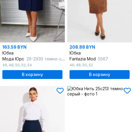
163.59 BYN
208.88 BYN
Юбка
Юбка
Мода Юрс
26-2930 темно-синий
Fantazia Mod
5567
46
,
48
,
50
,
52
,
54
46
,
48
,
50
,
52
В корзину
В корзину