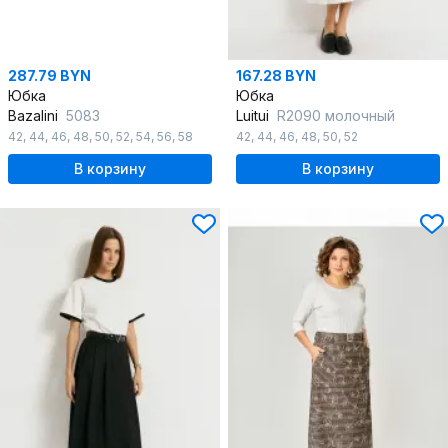
287.79 BYN
167.28 BYN
Юбка
Юбка
Bazalini
5083
Luitui
R2090 молочный
42
,
44
,
46
,
48
,
50
,
52
,
54
,
56
,
58
42
,
44
,
46
,
48
,
50
,
52
В корзину
В корзину