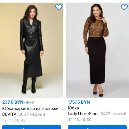
237.8 BYN
175.15 BYN
240.2
Юбка
Юбка-карандаш из экокожи с разрезом и подкладкой
LadyThreeStars
2422 черный
DEVITA
2007 черный
44
,
46
,
48
,
50
42
,
44
,
46
,
48