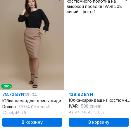
-39%
78.72 BYN
139.92 BYN
129.04
Юбка-карандаш из костюмного полотна на высокой посадке
Юбка-карандаш длины миди из вискозы с высокой посадкой для офиса
IVARI
508 синий
Domna
71074 бежевый
42
,
44
,
46
,
48
,
50
,
52
42
,
44
,
46
,
48
В корзину
В корзину