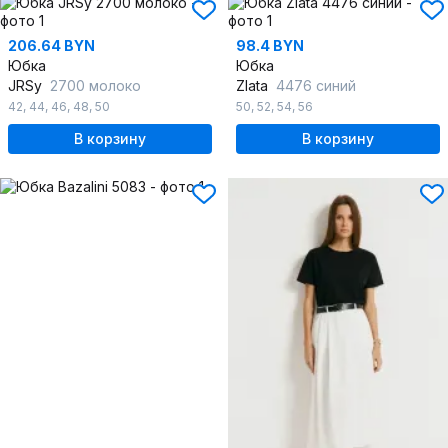
206.64 BYN
98.4 BYN
Юбка
Юбка
JRSy
2700 молоко
Zlata
4476 синий
42
,
44
,
46
,
48
,
50
50
,
52
,
54
,
56
В корзину
В корзину