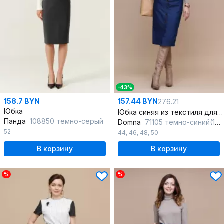
-43%
158.7 BYN
157.44 BYN
276.21
Юбка
Юбка синяя из текстиля для повседневного образа
Панда
108850 темно-серый
Domna
71105 темно-синий(164)
52
44
,
46
,
48
,
50
В корзину
В корзину
%
%