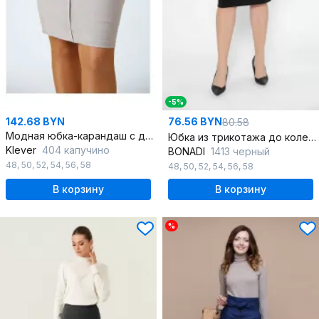
-5%
142.68 BYN
76.56 BYN
80.58
Модная юбка-карандаш с драпировкой и камнями по передней части
Юбка из трикотажа до колена полуприлегающего силуэта
Klever
404 капучино
BONADI
1413 черный
48
,
50
,
52
,
54
,
56
,
58
48
,
50
,
52
,
54
,
56
,
58
В корзину
В корзину
%