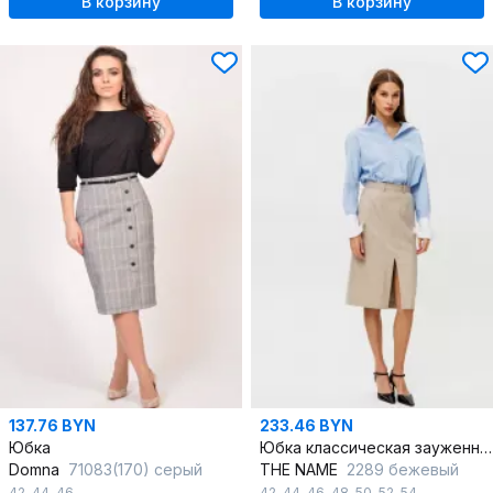
В корзину
В корзину
137.76 BYN
233.46 BYN
Юбка
Юбка классическая зауженная на притачном поясе и разрезом
Domna
71083(170) серый
THE NAME
2289 бежевый
42
,
44
,
46
42
,
44
,
46
,
48
,
50
,
52
,
54