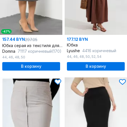
-47%
157.44 BYN
177.12 BYN
297.05
Юбка
Юбка серая из текстиля для делового повседневного стиля
Lyushe
4416 коричневый
Domna
71117 коричневый(170)
44
,
46
,
48
,
50
,
52
,
54
44
,
46
,
48
,
50
В корзину
В корзину