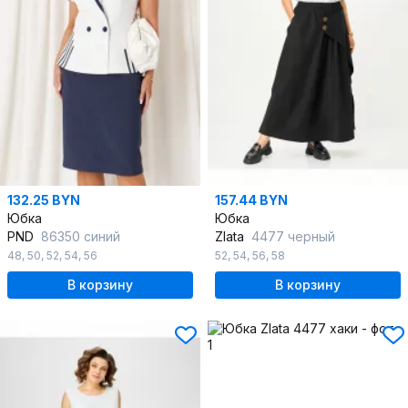
132.25 BYN
157.44 BYN
Юбка
Юбка
PND
86350 синий
Zlata
4477 черный
48
,
50
,
52
,
54
,
56
52
,
54
,
56
,
58
В корзину
В корзину