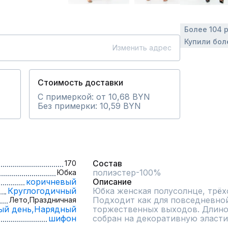
Более 104 
Купили бол
Изменить адрес
Стоимость доставки
С примеркой: от 10,68 BYN
Без примерки: 10,59 BYN
Состав
170
полиэстер-100%
Юбка
коричневый
Описание
Круглогодичный
Юбка женская полусолнце, трёхс
Подходит как для повседневной 
Лето,
Праздничная
ый день,
Нарядный
торжественных выходов. Длиной
шифон
собран на декоративную эласти