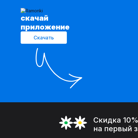
cкачай
приложение
Скачать
Скидка 10
на первый 