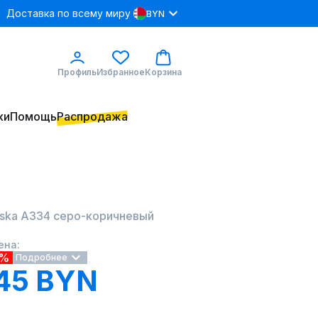
Доставка по всему миру
BYN
Профиль
Избранное
Корзина
ки
Помощь
Распродажа
ska А334 серо-коричневый
ена:
5%
Подробнее
45 BYN