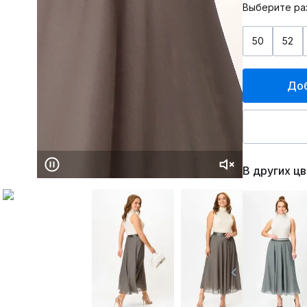
Выберите ра
50
52
Доб
В других ц