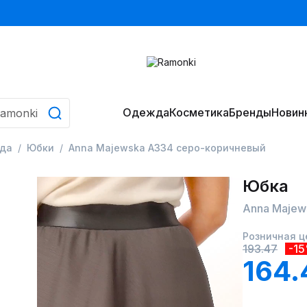
Одежда
Косметика
Бренды
Новин
да
Юбки
Anna Majewska А334 серо-коричневый
Юбка
Anna Majew
Розничная ц
193.47
-1
164.