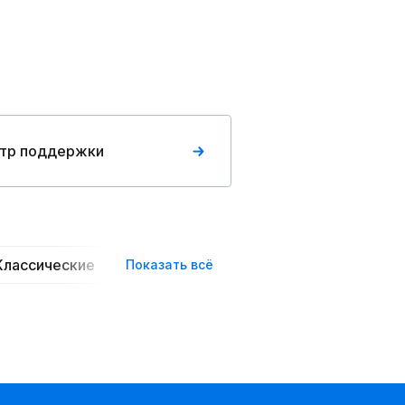
тр поддержки
Классические
Пышные
Вечерние
Повседн
Показать всё