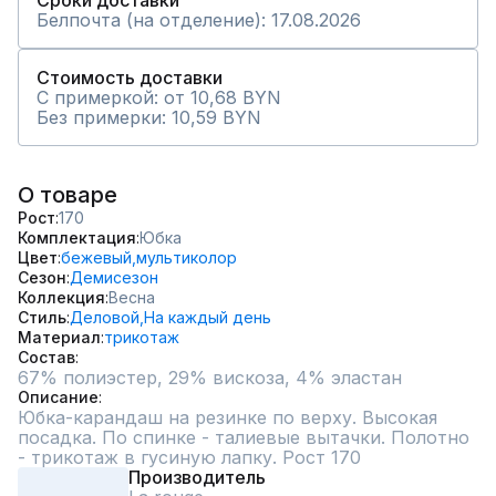
Сроки доставки
Белпочта (на отделение): 17.08.2026
Стоимость доставки
С примеркой: от 10,68 BYN
Без примерки: 10,59 BYN
О товаре
Рост
170
Комплектация
Юбка
Цвет
бежевый,
мультиколор
Сезон
Демисезон
Коллекция
Весна
Стиль
Деловой,
На каждый день
Материал
трикотаж
Состав
67% полиэстер, 29% вискоза, 4% эластан
Описание
Юбка-карандаш на резинке по верху. Высокая 
посадка. По спинке - талиевые вытачки. Полотно 
- трикотаж в гусиную лапку. Рост 170
Производитель