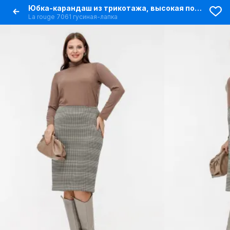
Юбка-карандаш из трикотажа, высокая посадка, демисезон
La rouge 7061 гусиная-лапка