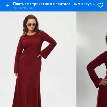
Платье из трикотажа с приталенным силуэтом и расклешением
Your size 2237